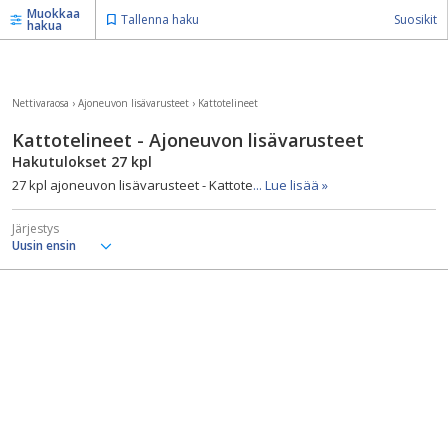
Muokkaa
Tallenna haku
Suosikit
hakua
Nettivaraosa
›
Ajoneuvon lisävarusteet
›
Kattotelineet
Kattotelineet - Ajoneuvon lisävarusteet
Hakutulokset
27
kpl
27 kpl ajoneuvon lisävarusteet - Kattote
... Lue lisää »
Järjestys