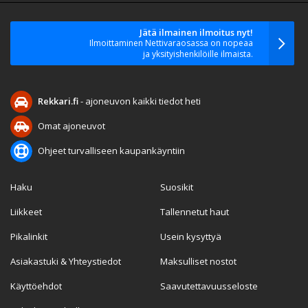
Jätä ilmainen ilmoitus nyt!
Ilmoittaminen Nettivaraosassa on nopeaa
ja yksityishenkilöille ilmaista.
Rekkari.fi
- ajoneuvon kaikki tiedot heti
Omat ajoneuvot
Ohjeet turvalliseen kaupankäyntiin
Haku
Suosikit
Liikkeet
Tallennetut haut
Pikalinkit
Usein kysyttyä
Asiakastuki & Yhteystiedot
Maksulliset nostot
Käyttöehdot
Saavutettavuusseloste