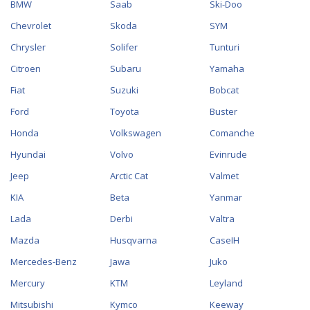
BMW
Saab
Ski-Doo
Chevrolet
Skoda
SYM
Chrysler
Solifer
Tunturi
Citroen
Subaru
Yamaha
Fiat
Suzuki
Bobcat
Ford
Toyota
Buster
Honda
Volkswagen
Comanche
Hyundai
Volvo
Evinrude
Jeep
Arctic Cat
Valmet
KIA
Beta
Yanmar
Lada
Derbi
Valtra
Mazda
Husqvarna
CaseIH
Mercedes-Benz
Jawa
Juko
Mercury
KTM
Leyland
Mitsubishi
Kymco
Keeway