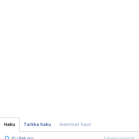
Haku
Tarkka haku
Aiemmat haut
ID / Rek.nro.
Tyhjennä kentät