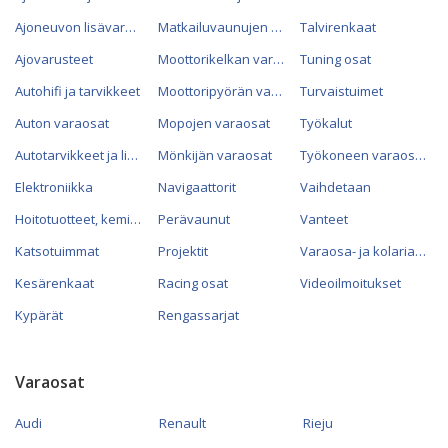
Ajoneuvon lisävarusteet
Matkailuvaunujen varaosat
Talvirenkaat
Ajovarusteet
Moottorikelkan varaosat
Tuning osat
Autohifi ja tarvikkeet
Moottoripyörän varaosat
Turvaistuimet
Auton varaosat
Mopojen varaosat
Työkalut
Autotarvikkeet ja lisävarusteet
Mönkijän varaosat
Työkoneen varaosat
Elektroniikka
Navigaattorit
Vaihdetaan
Hoitotuotteet, kemikaalit ja öljyt
Perävaunut
Vanteet
Katsotuimmat
Projektit
Varaosa- ja kolariautot
Kesärenkaat
Racing osat
Videoilmoitukset
Kypärät
Rengassarjat
Varaosat
Audi
Renault
Rieju