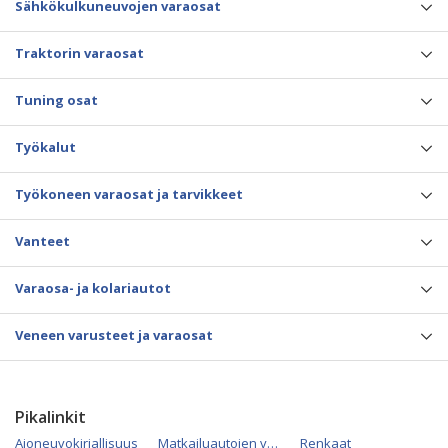
Sähkökulkuneuvojen varaosat
Traktorin varaosat
Tuning osat
Työkalut
Työkoneen varaosat ja tarvikkeet
Vanteet
Varaosa- ja kolariautot
Veneen varusteet ja varaosat
Pikalinkit
Ajoneuvokirjallisuus
Matkailuautojen varaosat
Renkaat