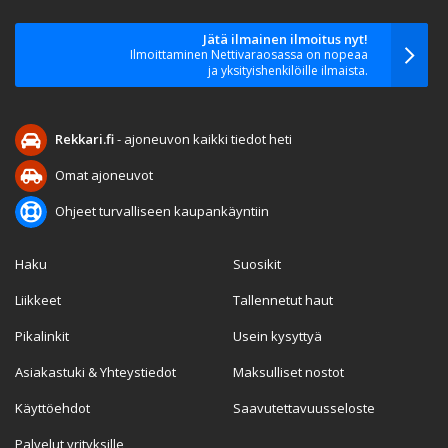
Jätä ilmainen ilmoitus nyt!
Ilmoittaminen Nettivaraosassa on nopeaa
ja yksityishenkilöille ilmaista.
Rekkari.fi
- ajoneuvon kaikki tiedot heti
Omat ajoneuvot
Ohjeet turvalliseen kaupankäyntiin
Haku
Suosikit
Liikkeet
Tallennetut haut
Pikalinkit
Usein kysyttyä
Asiakastuki & Yhteystiedot
Maksulliset nostot
Käyttöehdot
Saavutettavuusseloste
Palvelut yrityksille