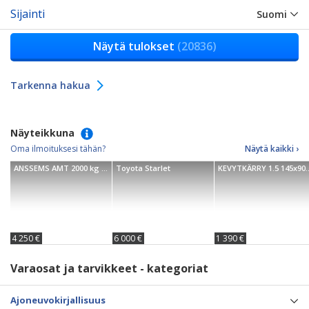
Sijainti
Suomi
Näytä tulokset
(20836)
Tarkenna hakua
Näyteikkuna
Oma ilmoituksesi tähän?
Näytä kaikki ›
ANSSEMS AMT 2000 kg ECO (400 x 188 cm)
Toyota Starlet
KEVYTKÄRRY 1.5
4 250 €
6 000 €
1 390 €
Varaosat ja tarvikkeet - kategoriat
Ajoneuvokirjallisuus