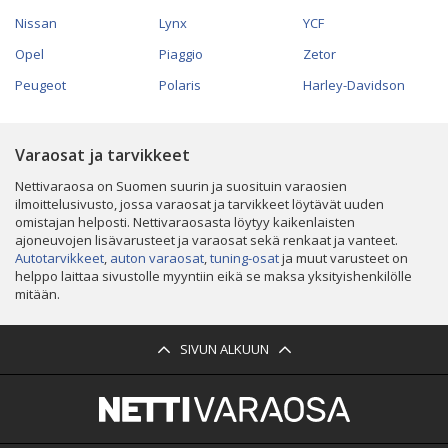
Nissan
Lynx
YCF
Opel
Piaggio
Zetor
Peugeot
Polaris
Harley-Davidson
Varaosat ja tarvikkeet
Nettivaraosa on Suomen suurin ja suosituin varaosien
ilmoittelusivusto, jossa varaosat ja tarvikkeet löytävät uuden
omistajan helposti. Nettivaraosasta löytyy kaikenlaisten
ajoneuvojen lisävarusteet ja varaosat sekä renkaat ja vanteet.
Autotarvikkeet
,
auton varaosat
,
tuning-osat
ja muut varusteet on
helppo laittaa sivustolle myyntiin eikä se maksa yksityishenkilölle
mitään.
SIVUN ALKUUN