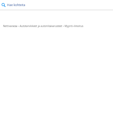
Hae kohteita
Nettivaraosa
›
Autotarvikkeet ja autonlisävarusteet
›
Myynti-ilmoitus