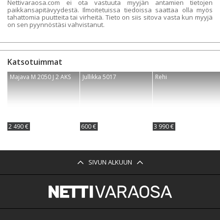
Nettivaraosa.com ei ota vastuuta myyjän antamien tietojen
paikkansapitävyydestä. Ilmoitetuissa tiedoissa saattaa olla myös
tahattomia puutteita tai virheitä. Tieto on siis sitova vasta kun myyjä
on sen pyynnöstäsi vahvistanut.
Katsotuimmat
Majava M 2050 J 2 AKS
Jullikka 5017
Rehi
2 490 €
600 €
3 990 €
SIVUN ALKUUN