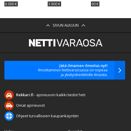
6 000 €
3 800 €
60 €
SIVUN ALKUUN
Jätä ilmainen ilmoitus nyt!
Ilmoittaminen Nettivaraosassa on nopeaa
ja yksityishenkilöille ilmaista.
Rekkari.fi
- ajoneuvon kaikki tiedot heti
Omat ajoneuvot
Ohjeet turvalliseen kaupankäyntiin