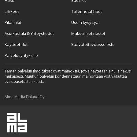
Haku
Suosikit
Liikkeet
Tallennetut haut
Pikalinkit
Usein kysyttyä
Asiakastuki & Yhteystiedot
Maksulliset nostot
Käyttöehdot
Saavutettavuusseloste
Palvelut yrityksille
Tämän palvelun ilmoitukset ovat mainoksia, jotka näytetään sinulle hakusi
mukaisesti. Muuhun palvelun kohdennettuun mainontaan voit vaikuttaa
evästeasetusten kautta.
Alma Media Finland Oy