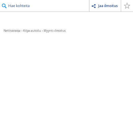
Hae kohteita
Jaa ilmoitus
Nettivaraosa
›
Kilpa-autoilu
›
Myynti-ilmoitus