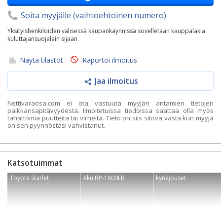
Soita myyjälle (vaihtoehtoinen numero)
Yksityishenkilöiden välisessä kaupankäynnissä sovelletaan kauppalakia
kuluttajansuojalain sijaan.
Näytä tilastot
Raportoi ilmoitus
Jaa ilmoitus
Nettivaraosa.com ei ota vastuuta myyjän antamien tietojen
paikkansapitävyydestä. Ilmoitetuissa tiedoissa saattaa olla myös
tahattomia puutteita tai virheitä. Tieto on siis sitova vasta kun myyjä
on sen pyynnöstäsi vahvistanut.
Katsotuimmat
Toyota Starlet
Aku BP-1800LB
kynäjouset