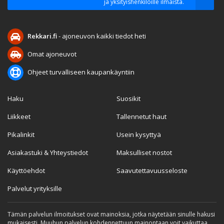
ja yksityishenkilöille ilmaista.
Rekkari.fi
- ajoneuvon kaikki tiedot heti
Omat ajoneuvot
Ohjeet turvalliseen kaupankäyntiin
Haku
Suosikit
Liikkeet
Tallennetut haut
Pikalinkit
Usein kysyttyä
Asiakastuki & Yhteystiedot
Maksulliset nostot
Käyttöehdot
Saavutettavuusseloste
Palvelut yrityksille
Tämän palvelun ilmoitukset ovat mainoksia, jotka näytetään sinulle hakusi
mukaisesti. Muuhun palvelun kohdennettuun mainontaan voit vaikuttaa