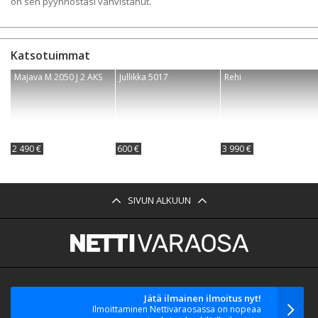
on sen pyynnöstäsi vahvistanut.
Katsotuimmat
Majava M 2050 J 2 AKS
Jullikka 5017
Rehi
2 490 €
600 €
3 990 €
SIVUN ALKUUN
Jätä ilmainen ilmoitus nyt!
Ilmoittaminen Nettivaraosassa on nopeaa