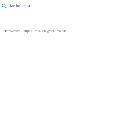
Hae kohteita
Nettivaraosa
›
Kilpa-autoilu
›
Myynti-ilmoitus