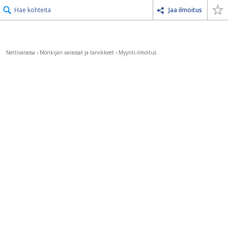
Hae kohteita
Jaa ilmoitus
Nettivaraosa
›
Mönkijän varaosat ja tarvikkeet
›
Myynti-ilmoitus