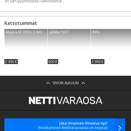
on sen pyynnöstäsi vahvistanut.
Katsotuimmat
Majava M 2050 J 2 AKS
Jullikka 5017
Rehi
2 490 €
600 €
3 990 €
SIVUN ALKUUN
Jätä ilmainen ilmoitus nyt!
Ilmoittaminen Nettivaraosassa on nopeaa