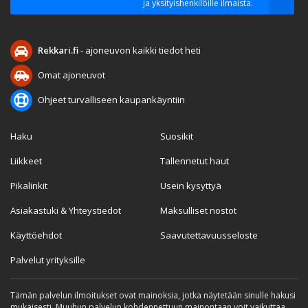
ja yksityishenkilöille ilmaista.
Rekkari.fi
- ajoneuvon kaikki tiedot heti
Omat ajoneuvot
Ohjeet turvalliseen kaupankäyntiin
Haku
Suosikit
Liikkeet
Tallennetut haut
Pikalinkit
Usein kysyttyä
Asiakastuki & Yhteystiedot
Maksulliset nostot
Käyttöehdot
Saavutettavuusseloste
Palvelut yrityksille
Tämän palvelun ilmoitukset ovat mainoksia, jotka näytetään sinulle hakusi
mukaisesti. Muuhun palvelun kohdennettuun mainontaan voit vaikuttaa