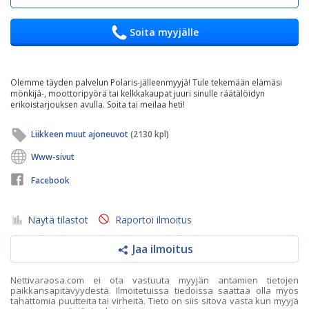
Soita myyjälle
Olemme täyden palvelun Polaris-jälleenmyyjä! Tule tekemään elämäsi
mönkijä-, moottoripyörä tai kelkkakaupat juuri sinulle räätälöidyn
erikoistarjouksen avulla. Soita tai meilaa heti!
Liikkeen muut ajoneuvot
(2130 kpl)
Www-sivut
Facebook
Näytä tilastot
Raportoi ilmoitus
Jaa ilmoitus
Nettivaraosa.com ei ota vastuuta myyjän antamien tietojen
paikkansapitävyydestä. Ilmoitetuissa tiedoissa saattaa olla myös
tahattomia puutteita tai virheitä. Tieto on siis sitova vasta kun myyjä