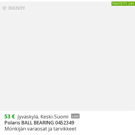
PÄIVITETTY 24H
ID 3083639
53 €
Jyväskylä, Keski-Suomi
LIIKE
Polaris BALL BEARING 0452349
Mönkijän varaosat ja tarvikkeet