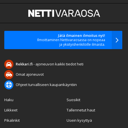
Jätä ilmainen ilmoitus nyt!
Ilmoittaminen Nettivaraosassa on nopeaa
ja yksityishenkilöille ilmaista.
Rekkari.fi
- ajoneuvon kaikki tiedot heti
Omat ajoneuvot
Ohjeet turvalliseen kaupankäyntiin
Haku
Suosikit
Liikkeet
Tallennetut haut
Pikalinkit
Usein kysyttyä