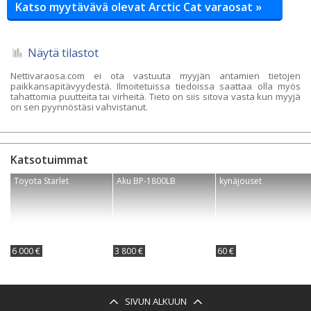
Katso myytävävä olevat Arctic Cat varaosat »
Näytä tilastot
Nettivaraosa.com ei ota vastuuta myyjän antamien tietojen
paikkansapitävyydestä. Ilmoitetuissa tiedoissa saattaa olla myös
tahattomia puutteita tai virheitä. Tieto on siis sitova vasta kun myyjä
on sen pyynnöstäsi vahvistanut.
Katsotuimmat
Toyota Starlet
Aku BP-1800LB
kynäjouset
6 000 €
3 800 €
60 €
SIVUN ALKUUN