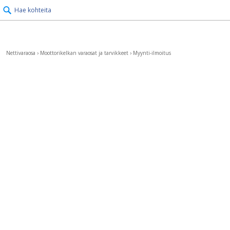
Hae kohteita
Nettivaraosa
›
Moottorikelkan varaosat ja tarvikkeet
›
Myynti-ilmoitus