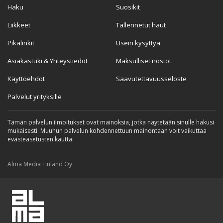
Haku
Suosikit
Liikkeet
Tallennetut haut
Pikalinkit
Usein kysyttyä
Asiakastuki & Yhteystiedot
Maksulliset nostot
Käyttöehdot
Saavutettavuusseloste
Palvelut yrityksille
Tämän palvelun ilmoitukset ovat mainoksia, jotka näytetään sinulle hakusi
mukaisesti. Muuhun palvelun kohdennettuun mainontaan voit vaikuttaa
evästeasetusten kautta.
Alma Media Finland Oy