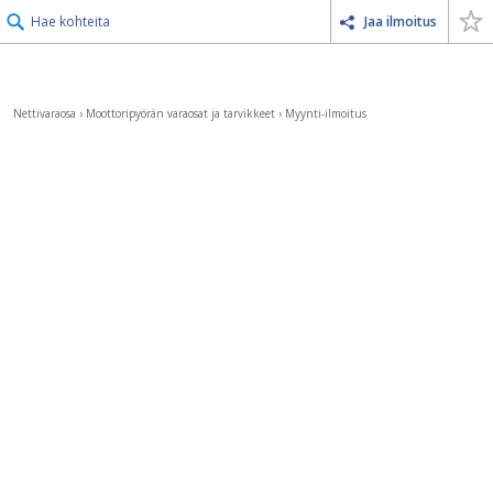
Hae kohteita
Jaa ilmoitus
Nettivaraosa
›
Moottoripyörän varaosat ja tarvikkeet
›
Myynti-ilmoitus