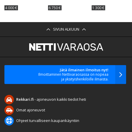
4 000 €
6 750 €
1 300 €
SIVUN ALKUUN
Jätä ilmainen ilmoitus nyt!
Ilmoittaminen Nettivaraosassa on nopeaa
ja yksityishenkilöille ilmaista.
Rekkari.fi
- ajoneuvon kaikki tiedot heti
Omat ajoneuvot
Ohjeet turvalliseen kaupankäyntiin