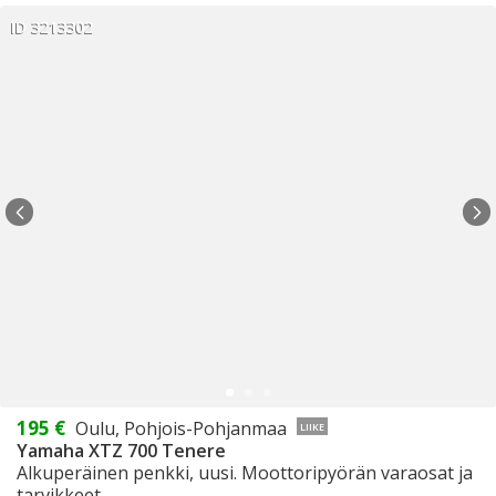
ID 3213302
195 €
Oulu, Pohjois-Pohjanmaa
LIIKE
Yamaha XTZ 700 Tenere
Alkuperäinen penkki, uusi. Moottoripyörän varaosat ja
tarvikkeet