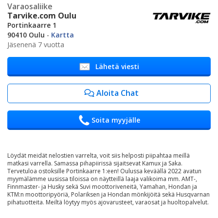
Varaosaliike
Tarvike.com Oulu
Portinkaarre 1
90410 Oulu
-
Kartta
Jäsenenä 7 vuotta
Lähetä viesti
Aloita Chat
Soita myyjälle
Löydät meidät nelostien varrelta, voit siis helposti piipahtaa meillä
matkasi varrella. Samassa pihapiirissä sijaitsevat Kamux ja Saka.
Tervetuloa ostoksille Portinkaarre 1:een! Oulussa keväällä 2022 avatun
myymälämme uusissa tiloissa on näytteillä laaja valikoima mm. AMT-,
Finnmaster- ja Husky sekä Suvi moottoriveneitä, Yamahan, Hondan ja
KTM:n moottoripyöriä, Polariksen ja Hondan mönkijöitä sekä Husqvarnan
pihatuotteita. Meiltä löytyy myös ajovarusteet, varaosat ja huoltopalvelut.