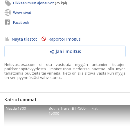
Liikkeen muut ajoneuvot
(25 kpl)
Www-sivut
Facebook
Näytä tilastot
Raportoi ilmoitus
Jaa ilmoitus
Nettivaraosa.com ei ota vastuuta myyjän antamien tietojen
paikkansapitävyydestä. Ilmoitetuissa tiedoissa saattaa olla myös
tahattomia puutteita tai virheitä. Tieto on siis sitova vasta kun myyjä
on sen pyynnöstäsi vahvistanut.
Katsotuimmat
Mazda 1300
Botnia Trailer BT 4500-
Fiat
1500R