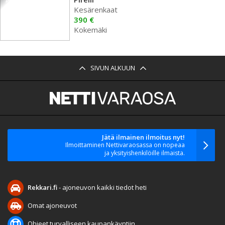
Kesärenkaat
390 €
Kokemäki
SIVUN ALKUUN
Jätä ilmainen ilmoitus nyt!
Ilmoittaminen Nettivaraosassa on nopeaa
ja yksityishenkilöille ilmaista.
Rekkari.fi
- ajoneuvon kaikki tiedot heti
Omat ajoneuvot
Ohjeet turvalliseen kaupankäyntiin