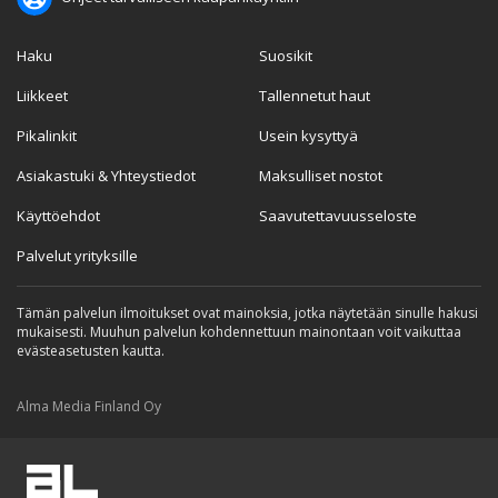
Haku
Suosikit
Liikkeet
Tallennetut haut
Pikalinkit
Usein kysyttyä
Asiakastuki & Yhteystiedot
Maksulliset nostot
Käyttöehdot
Saavutettavuusseloste
Palvelut yrityksille
Tämän palvelun ilmoitukset ovat mainoksia, jotka näytetään sinulle hakusi
mukaisesti. Muuhun palvelun kohdennettuun mainontaan voit vaikuttaa
evästeasetusten kautta.
Alma Media Finland Oy