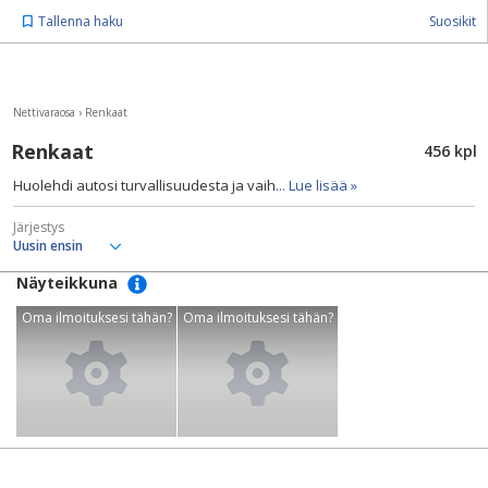
Tallenna haku
Suosikit
Nettivaraosa
›
Renkaat
Renkaat
456 kpl
Huolehdi autosi turvallisuudesta ja vaih
... Lue lisää »
Järjestys
Näyteikkuna
Oma ilmoituksesi tähän?
Oma ilmoituksesi tähän?