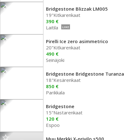
Bridgestone Blizzak LM005
19"Kitkarenkaat
390 €
Laitila
LIIKE
Pirelli Ice zero asimmetrico
20"Kitkarenkaat
490 €
Seinäjoki
Bridgestone Bridgestone Turanza
18"Kesärenkaat
850 €
Parikkala
Bridgestone
15"Nastarenkaat
120 €
Espoo
Muu Merkki X-privilo s500