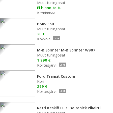
Muut tuningosat
Ei hinnoiteltu
Keminmaa
BMW E60
Muut tuningosat
20 €
Kokkola
LIIKE
M-B Sprinter M-B Sprinter W907
Muut tuningosat
1 990 €
Kortesjärvi
LIIKE
Ford Transit Custom
Kori
299 €
Kortesjärvi
LIIKE
Ratti Keskiö Luisi Beltenick Pikairti
Muut tuningosat