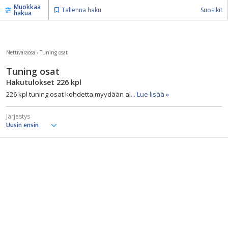
Muokkaa
Tallenna haku
Suosikit
hakua
Nettivaraosa
›
Tuning osat
Tuning osat
Hakutulokset
226
kpl
226 kpl tuning osat kohdetta myydään al
... Lue lisää »
Järjestys