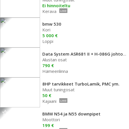
Ei hinnoiteltu
Kerava
LIIKE
bmw 530
Kori
5 000 €
Loppi
Data System ASR681 II + H-086G johtosarja
Alustan osat
790 €
Hämeenlinna
8HP tarvikkeet TurboLamik, PMC ym.
Muut tuningosat
50 €
Kajaani
LIIKE
BMW N54 ja N55 downpipet
Moottori
199 €