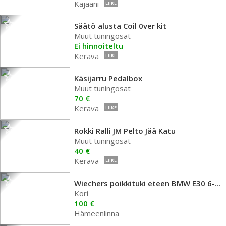
Kajaani
LIIKE
Säätö alusta Coil 0ver kit
Muut tuningosat
Ei hinnoiteltu
Kerava
LIIKE
Käsijarru Pedalbox
Muut tuningosat
70 €
Kerava
LIIKE
Rokki Ralli JM Pelto Jää Katu
Muut tuningosat
40 €
Kerava
LIIKE
Wiechers poikkituki eteen BMW E30 6-zyl
Kori
100 €
Hämeenlinna