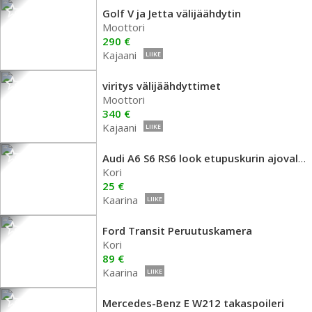
Golf V ja Jetta välijäähdytin
Moottori
290 €
Kajaani
LIIKE
viritys välijäähdyttimet
Moottori
340 €
Kajaani
LIIKE
Audi A6 S6 RS6 look etupuskurin ajovalope
Kori
25 €
Kaarina
LIIKE
Ford Transit Peruutuskamera
Kori
89 €
Kaarina
LIIKE
Mercedes-Benz E W212 takaspoileri