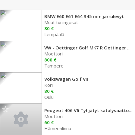
BMW E60 E61 E64 345 mm jarrulevyt
Muut tuningosat
80 €
Lempäälä
VW - Oettinger Golf MK7 R Oettinger putkisto
Moottori
800 €
Tampere
Volkswagen Golf VII
Kori
80 €
Oulu
Peugeot 406 V6 Tyhjätyt katalysaattorit 152kw
Moottori
60 €
Hämeenlinna