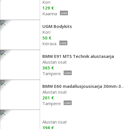
Kori
129 €
Kaarina
LIIKE
UGM Bodykits
Kori
50 €
Kerava
LIIKE
BMW E91 MTS Technik alustasarja
Alustan osat
365 €
Tampere
LIIKE
BMW E60 madallusjousisarja 30mm-30mm
Alustan osat
201 €
Tampere
LIIKE
Alustan osat
398 €