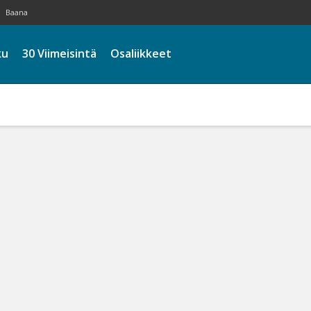
Baana
ku
30 Viimeisintä
Osaliikkeet