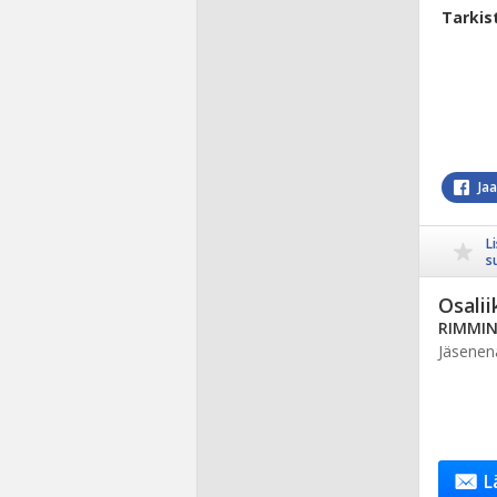
Tarkis
Ja
L
s
Osalii
RIMMINT
Jäsenen
L