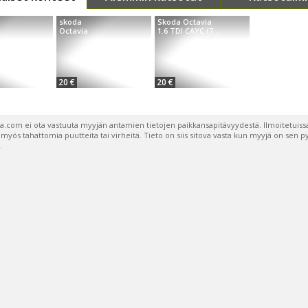
skoda
Skoda Octavia
Octavia
1.6 TDI CAYC (7...
20 €
20 €
a.com ei ota vastuuta myyjän antamien tietojen paikkansapitävyydestä. Ilmoitetuissa
a myös tahattomia puutteita tai virheitä. Tieto on siis sitova vasta kun myyjä on sen 
.