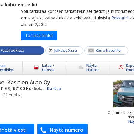
ta kohteen tiedot
Voit tarkistaa kohteen tarkat tekniset tiedot ja historiatied
omistajista, katsastuksista sekä vakuutuksista
Rekkari.fi
:st
alkaen 2,90 €
Tarkista tiedot
a Facebookissa
Julkaise X:ssä
Kerro kaverille
Lataa /
Näytä
Rapo
isää
tulosta
tilastot
ilmo
uosikiksi
ke:
Kasitien Auto Oy
IE 9, 67100 Kokkola
-
Kartta
ä 21 vuotta
Olemme Kokkol
Rimm
Näy
ähetä viesti
Näytä numero