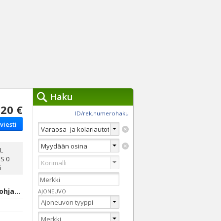
Haku
20 €
työkalut »
ID/rek.numerohaku
viesti
Käytät tällä hetkellä
jennä haut
Tarkkaa hakua
L
S 0
Vaihda Pikahakuun
i
Kokkola, Keski-Pohjanmaa
AJONEUVO