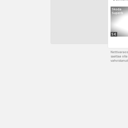
Skoda
Superb
5 €
Nettivaraos
saattaa oll
vahvistanut