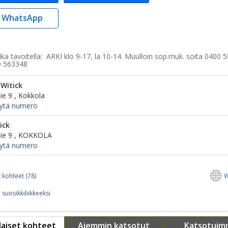
WhatsApp
ka tavoitella:
ARKI klo 9-17, la 10-14. Muulloin sop.muk. soita 0400 
0 563348
Witick
ie 9 , Kokkola
ytä numero
ick
ie 9 , KOKKOLA
ytä numero
 kohteet (78)
W
 suosikkiliikkeeksi
aiset kohteet
Aiemmin katsotut
Katsotuim