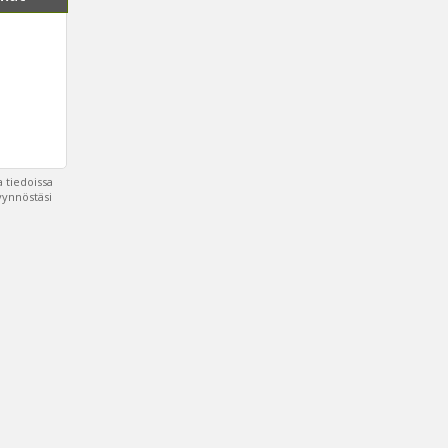
 tiedoissa
pyynnöstäsi