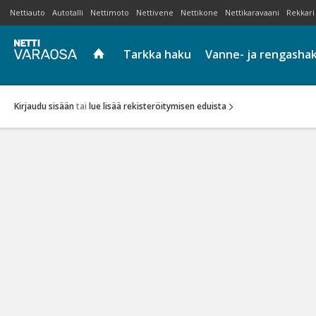
Nettiauto
Autotalli
Nettimoto
Nettivene
Nettikone
Nettikaravaani
Rekkari
Tarkka haku
Vanne- ja rengasha
Kirjaudu sisään
tai
lue lisää rekisteröitymisen eduista