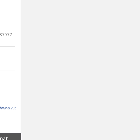
587977
ww-sivut
mat