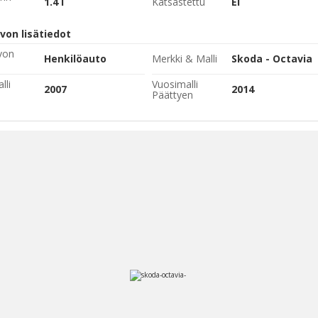
1.4 l
Katsastettu
Ei
von lisätiedot
von
Henkilöauto
Merkki & Malli
Skoda - Octavia
lli
Vuosimalli
2007
2014
Päättyen