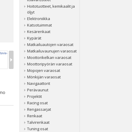
Hoitotuotteet, kemikaalit ja
öljyt
Elektroniikka
Katsotuimmat
Kesärenkaat
Kypärät
Matkailuautojen varaosat
Matkailuvaunujen varaosat
Moottorikelkan varaosat
Moottoripyörän varaosat
Mopojen varaosat
Mönkijän varaosat
Navigaattorit
Perävaunut
mmo
Projektit
Racing osat
Rengassarjat
Renkaat
Talvirenkaat
Tuning osat