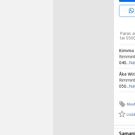
Paras ai
tai 050
Kimmo 
Rimmint
040...
Nä
Åke Wit
Rimmint
050...
Nä
Muut
Lisää
Samanl