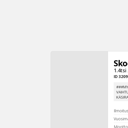
Sk
1.4ts
ID
3209
###MY
VAIHT
KÄSIRA
Ilmoitu
Vuosima
Mootto