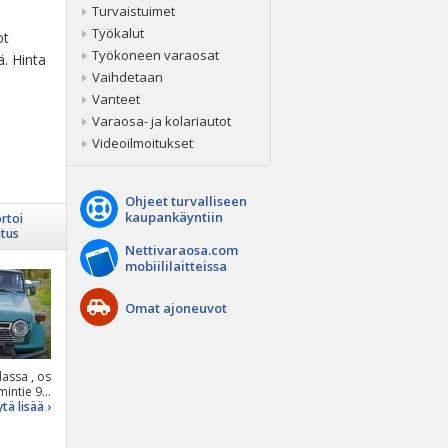
Turvaistuimet
Työkalut
ot
Työkoneen varaosat
ä. Hinta
Vaihdetaan
Vanteet
Varaosa- ja kolariautot
Videoilmoitukset
Ohjeet turvalliseen
kaupankäyntiin
rtoi
itus
Nettivaraosa.com
mobiililaitteissa
Omat ajoneuvot
assa , os
intie 9...
tä lisää ›