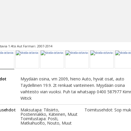
avia 1.4tsi Aut Farmari. 2007-2014
edot
Myydään osina, vm 2009, hieno Auto, hyvät osat, auto
Täydellinen 19.9. 2t renkaat vanteineen. Myydään osina
vaihteisto vian vuoksi. Puh tai whatsapp 0400 587977 Ki
Witick
usehdot
Maksutapa: Tilisiirto,
Toimitusehdot: Sop muk
Postiennakko, Käteinen, Muut
Toimitustapa: Posti,
Matkahuolto, Nouto, Muut