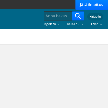
Jätä ilmoitus
Kirjaudu
Myydään
Kaikki tuoteryhmät
Sijainti