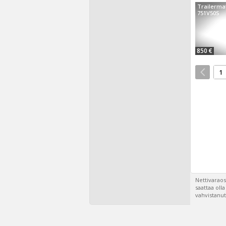
Trailerma
751V50S
850 €
1
Nettivaraos
saattaa oll
vahvistanut