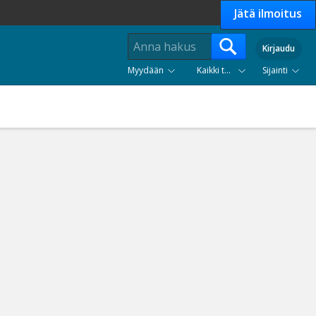
Jätä ilmoitus
Kirjaudu
Myydään
Kaikki tuoteryhmät
Sijainti