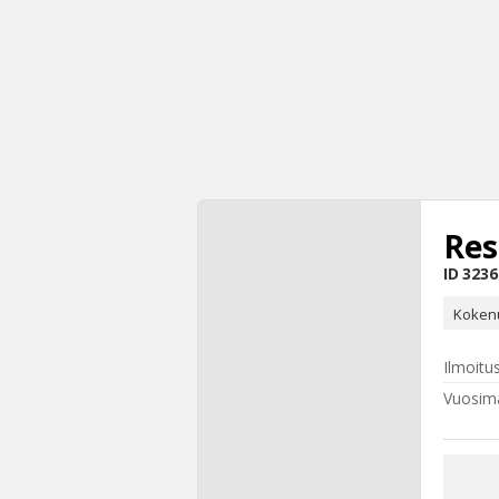
Re
ID
3236
Kokenu
Ilmoitu
Vuosima