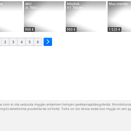
te
AKU
MAJAVA
Muu merkki
JS 750-L
VT 750 Jet
900 €
900 €
1 025 €
2
3
4
5
6
a.com ei ota vastuuta myyjän antamien tietojen paikkansapitävyydestä. Ilmoitetuissa
a myös tahattomia puutteita tai virheitä. Tieto on siis sitova vasta kun myyjä on sen 
.