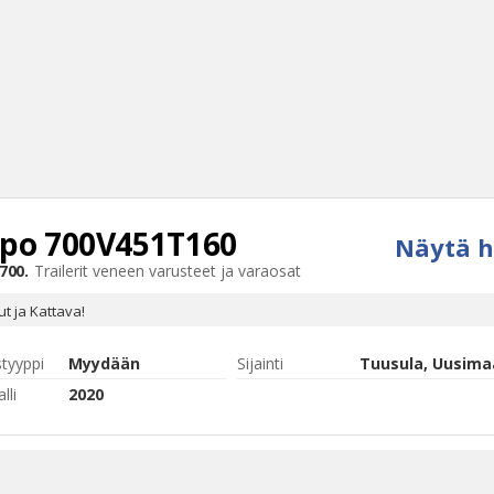
spo
700V451T160
Näytä h
Haku
700.
Trailerit
veneen varusteet ja varaosat
Tyh
t ja Kattava!
styyppi
Myydään
Sijainti
Tuusula, Uusima
lli
2020