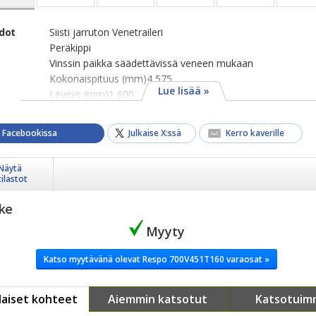
edot
Siisti jarruton Venetraileri
Peräkippi
Vinssin paikka säädettävissä veneen mukaan
Kokonaispituus (mm)4 575
Lue lisää »
Leveys (mm)1 600
a Facebookissa
Julkaise X:ssä
Kerro kaverille
Näytä
tilastot
ike
Myyty
Katso myytävänä olevat Respo 700V451T160 varaosat »
aiset kohteet
Aiemmin katsotut
Katsotuim