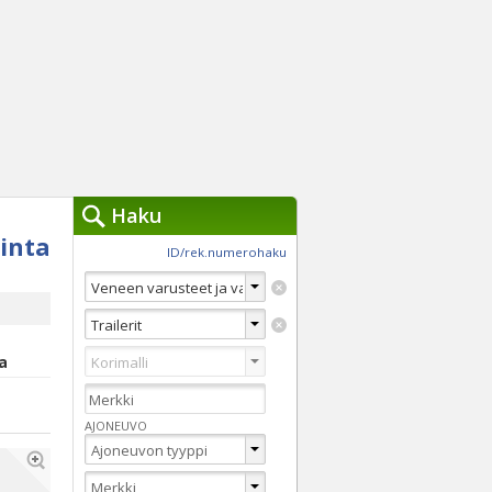
Haku
inta
työkalut »
ID/rek.numerohaku
Käytät tällä hetkellä
jennä haut
Tarkkaa hakua
Vaihda Pikahakuun
a
AJONEUVO