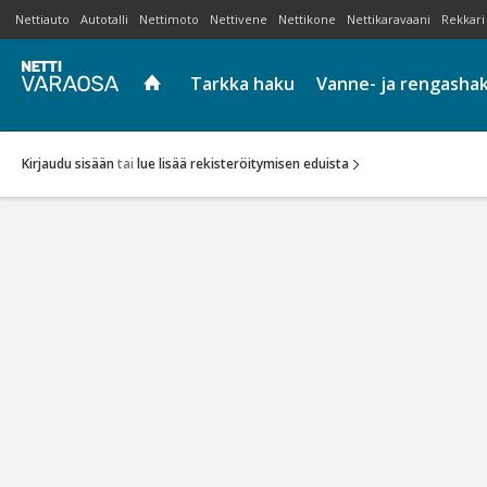
Nettiauto
Autotalli
Nettimoto
Nettivene
Nettikone
Nettikaravaani
Rekkari
Tarkka haku
Vanne- ja rengasha
Kirjaudu sisään
tai
lue lisää rekisteröitymisen eduista