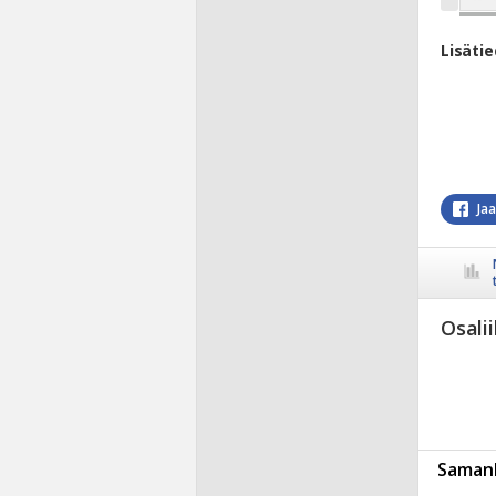
Lisäti
Ja
Osali
Samanl