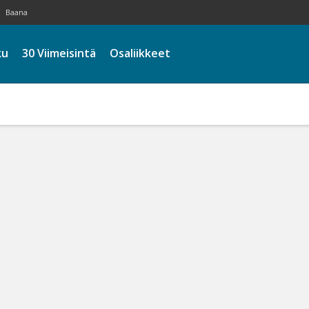
Baana
ku
30 Viimeisintä
Osaliikkeet