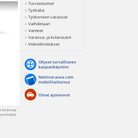
Turvaistuimet
Työkalut
Työkoneen varaosat
Vaihdetaan
Vanteet
Varaosa- ja kolariautot
Videoilmoitukset
Ohjeet turvalliseen
kaupankäyntiin
Nettivaraosa.com
mobiililaitteissa
Omat ajoneuvot
 tiedoissa
pyynnöstäsi