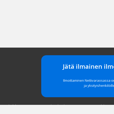
Jätä ilmainen ilm
Ilmoittaminen Nettivaraosassa 
ja yksityishenkilöill
t asiakkaat
Navigointi
Tuki
röidy
Etusivu
Unohditko 