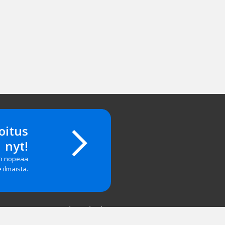
oitus
nyt!
on nopeaa
e ilmaista.
Yritystiedot
salasanan?
Yhteystiedot