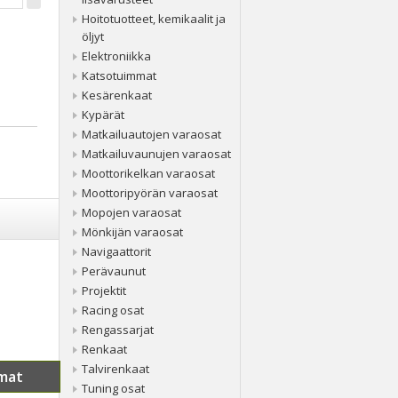
Hoitotuotteet, kemikaalit ja
öljyt
Elektroniikka
Katsotuimmat
Kesärenkaat
Kypärät
Matkailuautojen varaosat
Matkailuvaunujen varaosat
Moottorikelkan varaosat
Moottoripyörän varaosat
Mopojen varaosat
Mönkijän varaosat
Navigaattorit
Perävaunut
Projektit
Racing osat
Rengassarjat
Renkaat
Talvirenkaat
mat
Tuning osat