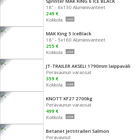
Sprinter MAK KING 6 ICE BLACK
18" - 6x130 Alumiinivanteet
249 €
Kokkola
LIIKE
MAK King 5 IceBlack
18" - 5x160 Alumiinivanteet
255 €
Kokkola
LIIKE
JT-TRAILER AKSELI 1790mm laippaväli
Perävaunun varaosat
359 €
Kokkola
LIIKE
KNOTT KF27 2700kg
Perävaunun varaosat
499 €
Kokkola
LIIKE
Betanet Jettitraileri Salmon
Perävaunut