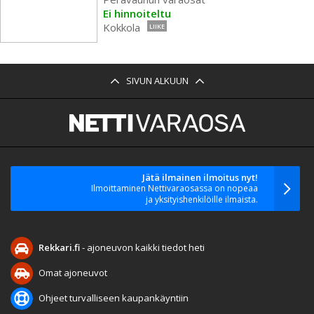
Ei hinnoiteltu
Kokkola
LIIKE
SIVUN ALKUUN
Jätä ilmainen ilmoitus nyt!
Ilmoittaminen Nettivaraosassa on nopeaa
ja yksityishenkilöille ilmaista.
Rekkari.fi
- ajoneuvon kaikki tiedot heti
Omat ajoneuvot
Ohjeet turvalliseen kaupankäyntiin