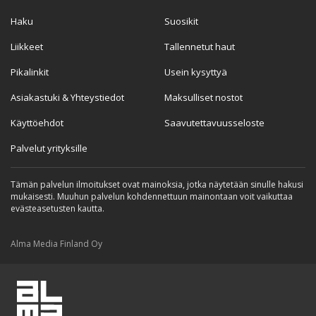
Haku
Suosikit
Liikkeet
Tallennetut haut
Pikalinkit
Usein kysyttyä
Asiakastuki & Yhteystiedot
Maksulliset nostot
Käyttöehdot
Saavutettavuusseloste
Palvelut yrityksille
Tämän palvelun ilmoitukset ovat mainoksia, jotka näytetään sinulle hakusi
mukaisesti. Muuhun palvelun kohdennettuun mainontaan voit vaikuttaa
evästeasetusten kautta.
Alma Media Finland Oy