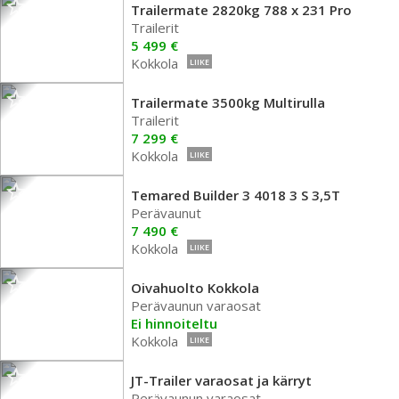
Trailermate 2820kg 788 x 231 Pro
Trailerit
5 499 €
Kokkola
LIIKE
Trailermate 3500kg Multirulla
Trailerit
7 299 €
Kokkola
LIIKE
Temared Builder 3 4018 3 S 3,5T
Perävaunut
7 490 €
Kokkola
LIIKE
Oivahuolto Kokkola
Perävaunun varaosat
Ei hinnoiteltu
Kokkola
LIIKE
JT-Trailer varaosat ja kärryt
Perävaunun varaosat