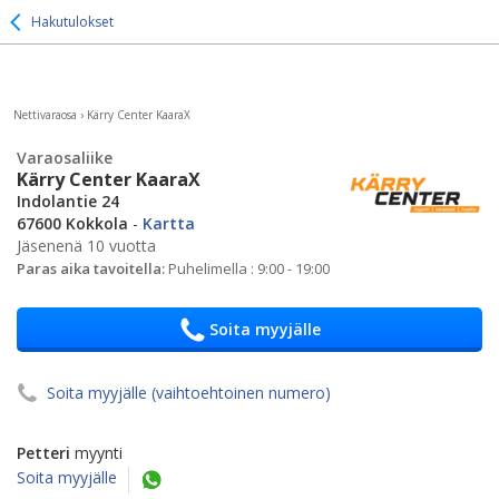
Hakutulokset
Nettivaraosa
›
Kärry Center KaaraX
Varaosaliike
Kärry Center KaaraX
Indolantie 24
67600 Kokkola
-
Kartta
Jäsenenä 10 vuotta
Paras aika tavoitella:
Puhelimella : 9:00 - 19:00
Soita myyjälle
Soita myyjälle (vaihtoehtoinen numero)
Petteri
myynti
Soita myyjälle