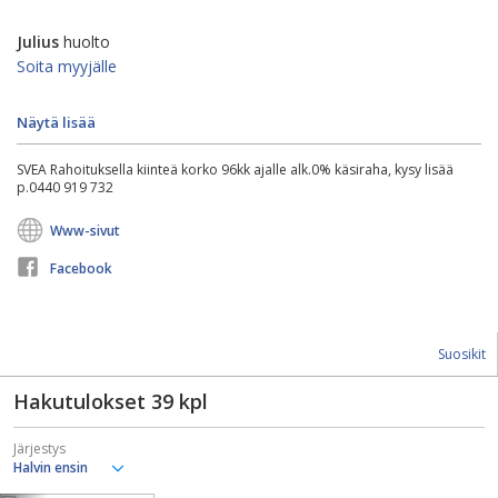
Julius
huolto
Soita myyjälle
Näytä lisää
SVEA Rahoituksella kiinteä korko 96kk ajalle alk.0% käsiraha, kysy lisää
p.0440 919 732
Www-sivut
Facebook
Suosikit
Hakutulokset
39
kpl
Järjestys