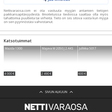
Nettivaraosa.com ei ota vastuuta myyjän antamien tietojen
paikkansapitävyydestä. Ilmoitetuissa tiedoissa saattaa olla myös
tahattomia puutteita tai virheitä. Tieto on siis sitova vasta kun myyjä
on sen pyynnöstäsi vahvistanut.
Katsotuimmat
Mazda 1300
Majava M 2050 J 2 AKS
Jullikka 5017
4 000 €
2 490 €
600 €
SIVUN ALKUUN