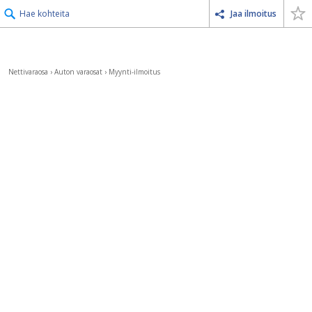
Hae kohteita
Jaa ilmoitus
Nettivaraosa
›
Auton varaosat
›
Myynti-ilmoitus