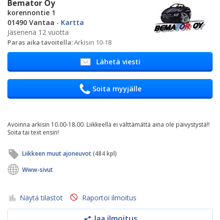
Bemator Oy
korennontie 1
01490 Vantaa
-
Kartta
Jäsenenä 12 vuotta
Paras aika tavoitella:
Arkisin 10-18
Lähetä viesti
Soita myyjälle
Avoinna arkisin 10.00-18.00. Liikkeellä ei välttämättä aina ole päivystystä!!
Soita tai text ensin!
Liikkeen muut ajoneuvot
(484 kpl)
Www-sivut
Näytä tilastot
Raportoi ilmoitus
Jaa ilmoitus