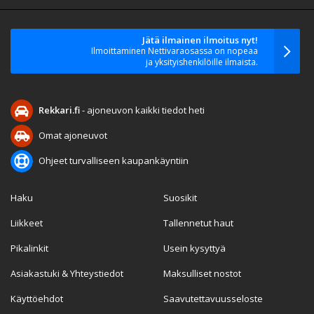
Jätä ilmainen ilmoitus nyt!
Ilmoittaminen Nettivaraosassa on nopeaa
ja yksityishenkilöille ilmaista.
Rekkari.fi
- ajoneuvon kaikki tiedot heti
Omat ajoneuvot
Ohjeet turvalliseen kaupankäyntiin
Haku
Suosikit
Liikkeet
Tallennetut haut
Pikalinkit
Usein kysyttyä
Asiakastuki & Yhteystiedot
Maksulliset nostot
Käyttöehdot
Saavutettavuusseloste