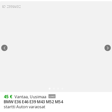
ID 2558632
45 €
Vantaa, Uusimaa
LIIKE
BMW E36 E46 E39 M43 M52 M54
startti Auton varaosat