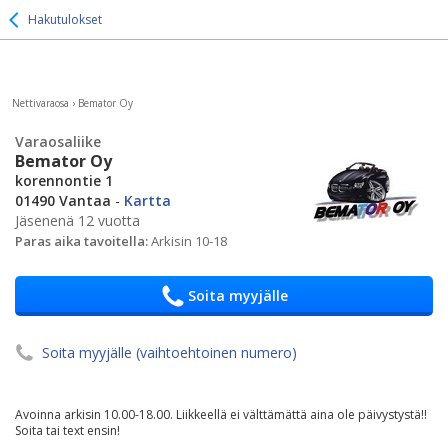
Hakutulokset
Nettivaraosa
›
Bemator Oy
Varaosaliike
Bemator Oy
korennontie 1
01490 Vantaa
-
Kartta
Jäsenenä 12 vuotta
Paras aika tavoitella:
Arkisin 10-18
Soita myyjälle
Soita myyjälle (vaihtoehtoinen numero)
Avoinna arkisin 10.00-18.00. Liikkeellä ei välttämättä aina ole päivystystä!!
Soita tai text ensin!