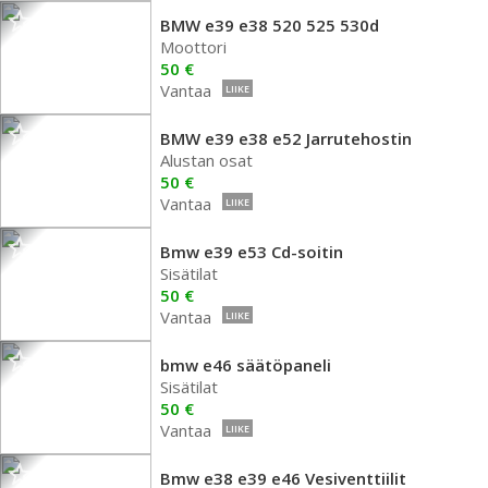
BMW e39 e38 520 525 530d
Moottori
50 €
Vantaa
LIIKE
BMW e39 e38 e52 Jarrutehostin
Alustan osat
50 €
Vantaa
LIIKE
Bmw e39 e53 Cd-soitin
Sisätilat
50 €
Vantaa
LIIKE
bmw e46 säätöpaneli
Sisätilat
50 €
Vantaa
LIIKE
Bmw e38 e39 e46 Vesiventtiilit