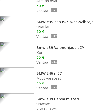
Alustan osat
50 €
Vantaa
LIIKE
BMW e39 e38 e46 6-cd-vaihtaja
Sisätilat
60 €
Vantaa
LIIKE
Bmw e39 Valonohjaus LCM
Kori
65 €
Vantaa
LIIKE
BMW E46 m57
Muut varaosat
65 €
Vantaa
LIIKE
Bmw e39 Bensa mittari
Sisätilat,
260 000 km