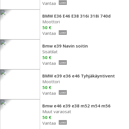
Vantaa
LIIKE
BMW E36 E46 E38 316i 318i 740d
Moottori
50 €
Vantaa
LIIKE
Bmw e39 Navin soitin
Sisätilat
50 €
Vantaa
LIIKE
BMW e39 e36 e46 Tyhjäkäyntivent
Moottori
50 €
Vantaa
LIIKE
Bmw e46 e39 e38 m52 m54 m56
Muut varaosat
50 €
Vantaa
LIIKE