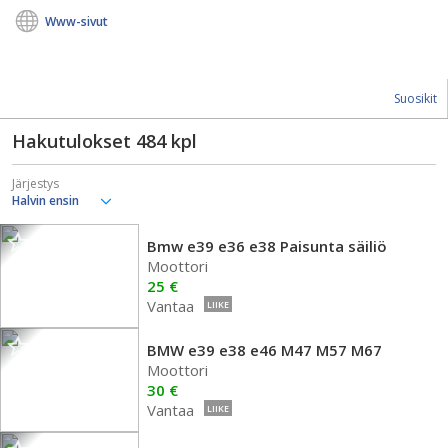
Www-sivut
Suosikit
Hakutulokset
484
kpl
Järjestys
Bmw e39 e36 e38 Paisunta säiliö
Moottori
25 €
Vantaa
LIIKE
BMW e39 e38 e46 M47 M57 M67
Moottori
30 €
Vantaa
LIIKE