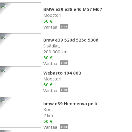
BMW e39 e38 e46 M57 M67
Moottori
50 €
Vantaa
LIIKE
Bmw e39 520d 525d 530d
Sisätilat,
200 000 km
50 €,
Vantaa
LIIKE
Webasto 194 86B
Moottori
50 €
Vantaa
LIIKE
bmw e39 Himmenvä peili
Kori,
2 km
50 €,
Vantaa
LIIKE