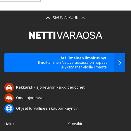
SIVUN ALKUUN
Jätä ilmainen ilmoitus nyt!
Ilmoittaminen Nettivaraosassa on nopeaa
ja yksityishenkilöille ilmaista.
Rekkari.fi
- ajoneuvon kaikki tiedot heti
Omat ajoneuvot
Ohjeet turvalliseen kaupankäyntiin
Haku
Suosikit