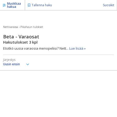
Muokkaa
Tallenna haku
Suosikit
hakua
Nettivaraosa
›
Pikahaun tulokset
Beta - Varaosat
Hakutulokset
3
kpl
Etsitkö uusia varaosia menopeliisi? Nett
... Lue lisää »
Järjestys