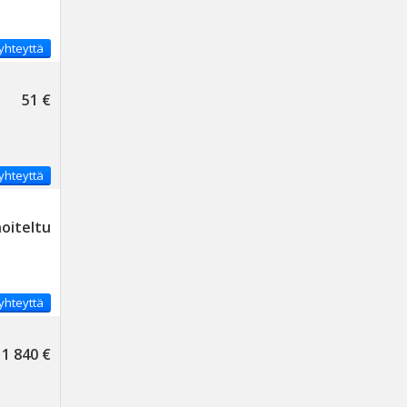
yhteyttä
51 €
yhteyttä
noiteltu
yhteyttä
1 840 €