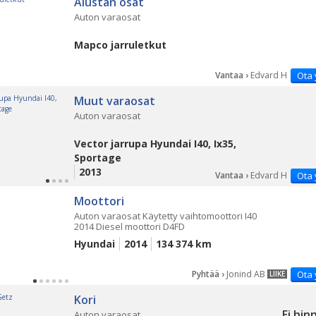
Alustan osat
Auton varaosat
Mapco jarruletkut
Vantaa ›
Edvard H
Ota 
Muut varaosat
Auton varaosat
Vector jarrupa Hyundai I40, Ix35,
Sportage
2013
Vantaa ›
Edvard H
Ota 
Moottori
Auton varaosat Käytetty vaihtomoottori I40
2014 Diesel moottori D4FD
Hyundai
2014
134 374 km
Pyhtää ›
Jonind AB
Ota 
LIIKE
Kori
Ei hin
Auton varaosat