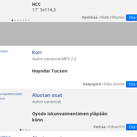
HCC
17" 5x114,3
Hyvinkää ›
Matti Hiltunen
Ota 
Kori
Auton varaosat MPV 2.0
Huyndai Tucson
Haapajärvi ›
Esko Arvola
Ota 
Alustan osat
Auton varaosat
Oyodo Iskunvaimentimen yläpään
kiinn
Vantaa ›
Edvard H
Ota 