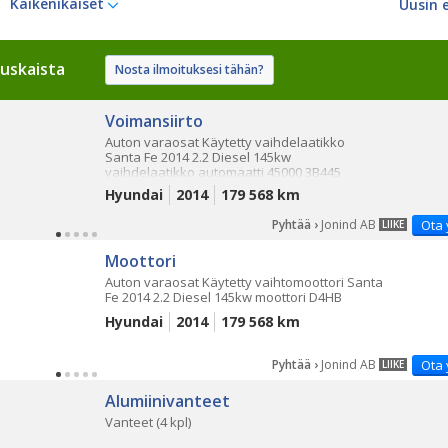
Kaikenikäiset
uskaista
Nosta ilmoituksesi tähän?
Voimansiirto
Auton varaosat Käytetty vaihdelaatikko
Santa Fe 2014 2.2 Diesel 145kw
vaihdelaatikko automaatti 45000 3B445
Hyundai
2014
179 568 km
Pyhtää ›
Jonind AB
Ota 
LIIKE
Moottori
Auton varaosat Käytetty vaihtomoottori Santa
Fe 2014 2.2 Diesel 145kw moottori D4HB
Hyundai
2014
179 568 km
Pyhtää ›
Jonind AB
Ota 
LIIKE
Alumiinivanteet
Vanteet (4 kpl)