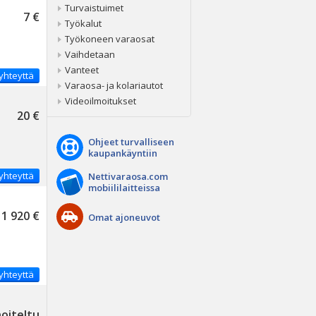
Turvaistuimet
7 €
Työkalut
Työkoneen varaosat
Vaihdetaan
Vanteet
yhteyttä
Varaosa- ja kolariautot
Videoilmoitukset
20 €
Ohjeet turvalliseen
kaupankäyntiin
yhteyttä
Nettivaraosa.com
mobiililaitteissa
1 920 €
Omat ajoneuvot
yhteyttä
noiteltu