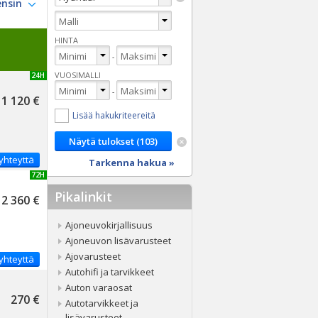
HINTA
-
VUOSIMALLI
UUSI 24H
-
1 120 €
Lisää hakukriteereitä
yhteyttä
Tarkenna hakua »
UUSI 72H
Pikalinkit
2 360 €
Ajoneuvokirjallisuus
Ajoneuvon lisävarusteet
Ajovarusteet
yhteyttä
Autohifi ja tarvikkeet
Auton varaosat
270 €
Autotarvikkeet ja
lisävarusteet