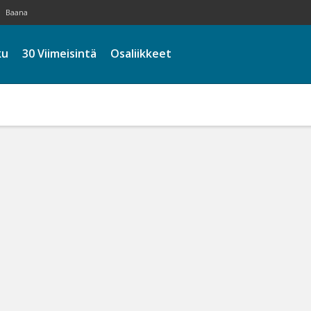
Baana
ku
30 Viimeisintä
Osaliikkeet