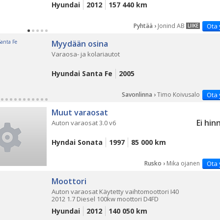
Hyundai
2012
157 440 km
Pyhtää ›
Jonind AB
Ota 
LIIKE
Myydään osina
Varaosa- ja kolariautot
Hyundai Santa Fe
2005
Savonlinna ›
Timo Koivusalo
Ota 
Muut varaosat
Ei hin
Auton varaosat 3.0 v6
Hyndai Sonata
1997
85 000 km
Rusko ›
Mika ojanen
Ota 
Moottori
Auton varaosat Käytetty vaihtomoottori I40
2012 1.7 Diesel 100kw moottori D4FD
Hyundai
2012
140 050 km