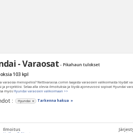
dai - Varaosat
- Pikahaun tulokset
Haku
loksia
103
kpl
Tyh
ia varaosia menopeliisi? Nettivaraosa.comin laajasta varaosien valikoimasta löydät v
 ja projektiisi. Selaa alla olevia ilmoituksia ja löydä ajoneuvoosi sopivat Hyundai var
ssa myös
Hyundai varaosien valikoimaan >>
dot :
Tarkenna hakua »
Hyundai
Ilmoitus
Järjest