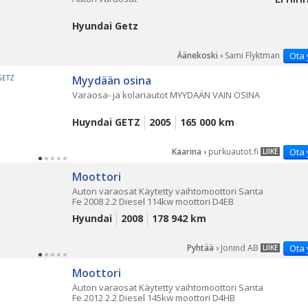
Hyundai Getz
Äänekoski ›
Sami Flyktman
Ota 
Myydään osina
Varaosa- ja kolariautot MYYDÄÄN VAIN OSINA
Huyndai GETZ
2005
165 000 km
Kaarina ›
purkuautot.fi
Ota 
LIIKE
Moottori
Auton varaosat Käytetty vaihtomoottori Santa
Fe 2008 2.2 Diesel 114kw moottori D4EB
Hyundai
2008
178 942 km
Pyhtää ›
Jonind AB
Ota 
LIIKE
Moottori
Auton varaosat Käytetty vaihtomoottori Santa
Fe 2012 2.2 Diesel 145kw moottori D4HB