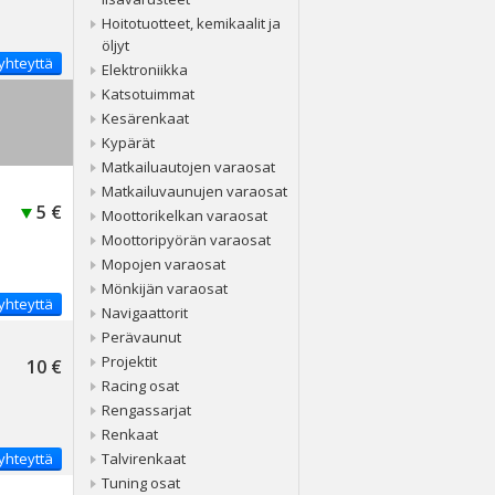
Hoitotuotteet, kemikaalit ja
öljyt
yhteyttä
Elektroniikka
Katsotuimmat
Kesärenkaat
Kypärät
Matkailuautojen varaosat
Matkailuvaunujen varaosat
5 €
Moottorikelkan varaosat
Moottoripyörän varaosat
Mopojen varaosat
Mönkijän varaosat
yhteyttä
Navigaattorit
Perävaunut
Projektit
10 €
Racing osat
Rengassarjat
Renkaat
yhteyttä
Talvirenkaat
Tuning osat