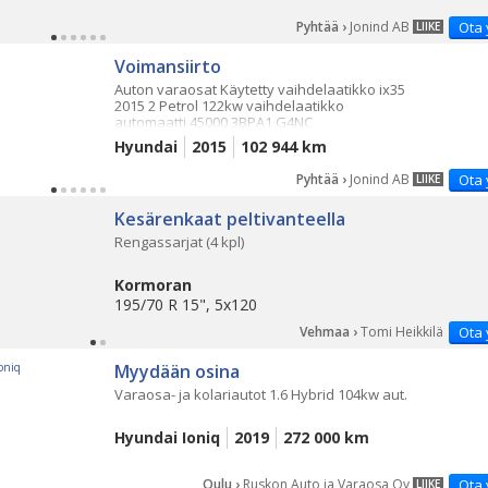
Pyhtää ›
Jonind AB
Ota 
LIIKE
Voimansiirto
Auton varaosat Käytetty vaihdelaatikko ix35
2015 2 Petrol 122kw vaihdelaatikko
automaatti 45000 3BPA1 G4NC
Hyundai
2015
102 944 km
Pyhtää ›
Jonind AB
Ota 
LIIKE
Kesärenkaat peltivanteella
Rengassarjat (4 kpl)
Kormoran
195/70 R 15", 5x120
Vehmaa ›
Tomi Heikkilä
Ota 
Myydään osina
Varaosa- ja kolariautot 1.6 Hybrid 104kw aut.
Hyundai Ioniq
2019
272 000 km
Oulu ›
Ruskon Auto ja Varaosa Oy
Ota 
LIIKE