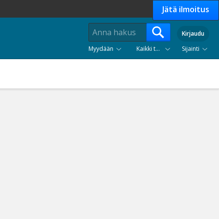
Jätä ilmoitus
Kirjaudu
Myydään
Kaikki tuoteryhmät
Sijainti