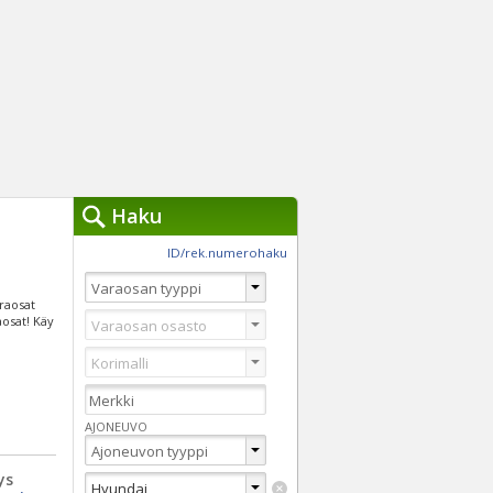
Haku
työkalut »
ID/rek.numerohaku
Käytät tällä hetkellä
jennä haut
araosat
Tarkkaa hakua
aosat! Käy
Vaihda Pikahakuun
AJONEUVO
ys