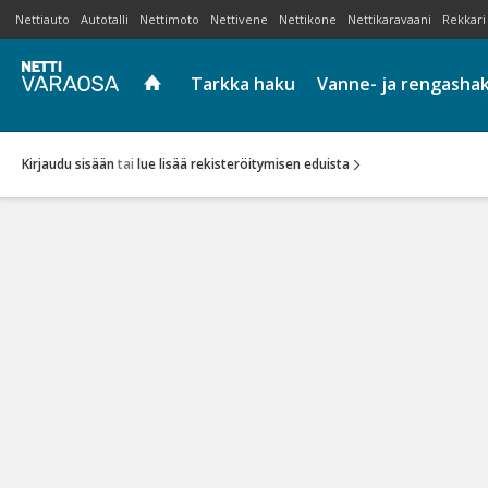
Nettiauto
Autotalli
Nettimoto
Nettivene
Nettikone
Nettikaravaani
Rekkari
Tarkka haku
Vanne- ja rengasha
Kirjaudu sisään
tai
lue lisää rekisteröitymisen eduista