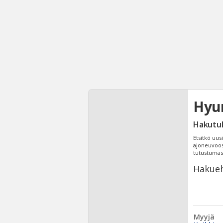
Hyun
Hakutu
Etsitkö uus
ajoneuvoosi
tutustuma
Hakueh
Myyjä