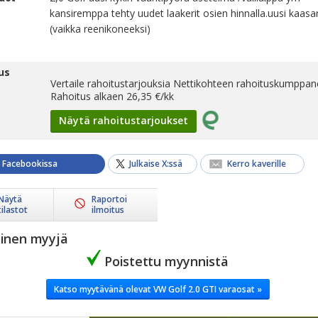
kansiremppa tehty uudet laakerit osien hinnalla.uusi kaasar
(vaikka reenikoneeksi)
us
Vertaile rahoitustarjouksia Nettikohteen rahoituskumppane
Rahoitus alkaen
26,35
€/kk
Näytä rahoitustarjoukset
a Facebookissa
Julkaise X:ssä
Kerro kaverille
Näytä
Raportoi
tilastot
ilmoitus
yinen myyjä
Poistettu myynnistä
Katso myytävänä olevat VW Golf 2.0 GTI varaosat »