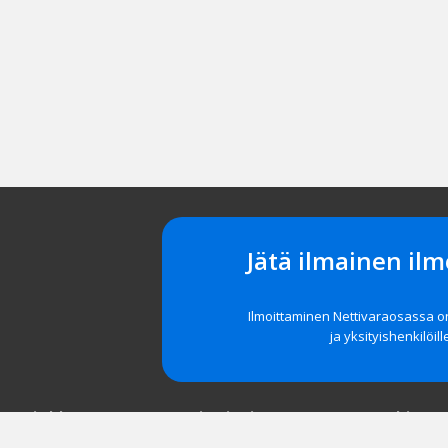
Jätä ilmainen ilm
Ilmoittaminen Nettivaraosassa 
ja yksityishenkilöill
t asiakkaat
Navigointi
Tuki
röidy
Etusivu
Unohditko 