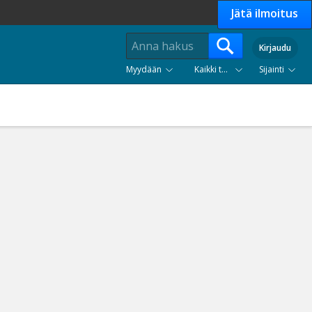
Jätä ilmoitus
Kirjaudu
Myydään
Kaikki tuoteryhmät
Sijainti