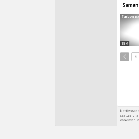
Samanl
Turbon pa
15 €
1
Nettivaraos
saattaa oll
vahvistanut