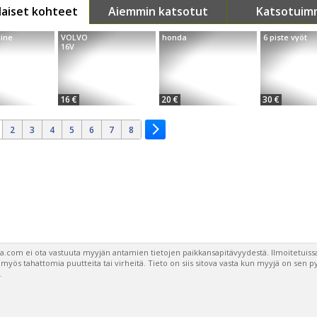
aiset kohteet
Aiemmin katsotut
Katsotuim
ine
VOLVO
honda
6 piste vyöt
16V
16 €
20 €
30 €
2
3
4
5
6
7
8
a.com ei ota vastuuta myyjän antamien tietojen paikkansapitävyydestä. Ilmoitetuissa
a myös tahattomia puutteita tai virheitä. Tieto on siis sitova vasta kun myyjä on sen 
.