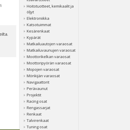
i
Hoitotuotteet, kemikaalit ja
öljyt
Elektroniikka
Katsotuimmat
Kesärenkaat
ilta.
Kypärät
Matkailuautojen varaosat
Matkailuvaunujen varaosat
Moottorikelkan varaosat
Moottoripyörän varaosat
Mopojen varaosat
Mönkijän varaosat
Navigaattorit
Perävaunut
Projektit
Racing osat
Rengassarjat
Renkaat
Talvirenkaat
Tuning osat