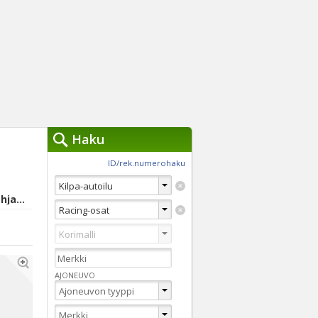
Haku
työkalut »
ID/rek.numerohaku
Käytät tällä hetkellä
jennä haut
Alajärvi, Etelä-Pohjanmaa
Tarkkaa hakua
Vaihda Pikahakuun
AJONEUVO