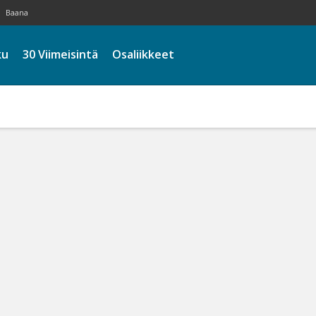
Baana
ku
30 Viimeisintä
Osaliikkeet