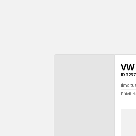
VW 
ID
3237
Ilmoitu
Päivitet