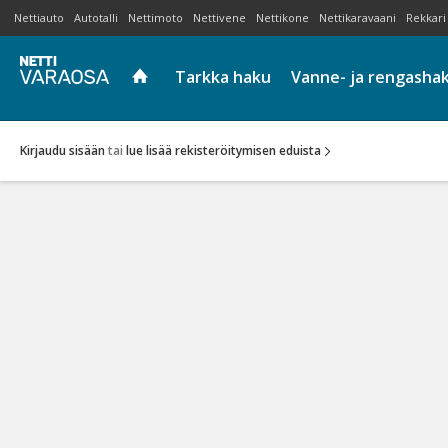
Nettiauto
Autotalli
Nettimoto
Nettivene
Nettikone
Nettikaravaani
Rekkari
Tarkka haku
Vanne- ja rengasha
Kirjaudu sisään
tai
lue lisää rekisteröitymisen eduista