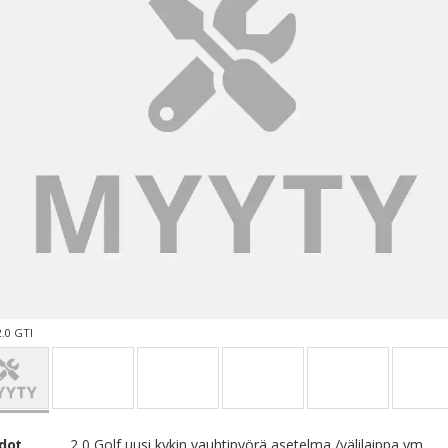
.0 GTI
edot
2,0 Golf uusi kykin vauhtipyörä asetelma /välilaippa ym