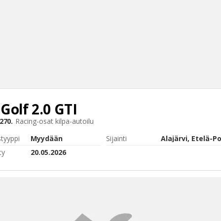
Golf 2.0 GTI
Haku
270.
Racing-osat
kilpa-autoilu
Tyh
styyppi
Myydään
Sijainti
ty
20.05.2026