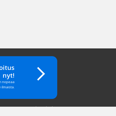
oitus
nyt!
on nopeaa
e ilmaista.
Yritystiedot
salasanan?
Yhteystiedot