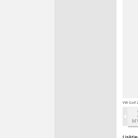
VW Golf 2
Lisäti