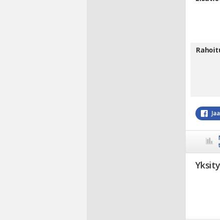
Rahoit
Ja
Yksit