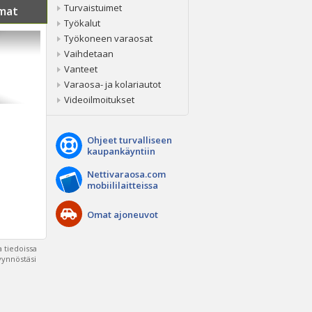
Turvaistuimet
mat
Työkalut
Työkoneen varaosat
Vaihdetaan
Vanteet
Varaosa- ja kolariautot
Videoilmoitukset
Ohjeet turvalliseen
kaupankäyntiin
Nettivaraosa.com
mobiililaitteissa
Omat ajoneuvot
 tiedoissa
pyynnöstäsi