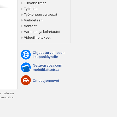
Turvaistuimet
Työkalut
Työkoneen varaosat
Vaihdetaan
Vanteet
Varaosa- ja kolariautot
Videoilmoitukset
Ohjeet turvalliseen
kaupankäyntiin
Nettivaraosa.com
mobiililaitteissa
Omat ajoneuvot
 tiedoissa
pyynnöstäsi