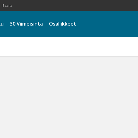
Baana
ku
30 Viimeisintä
Osaliikkeet