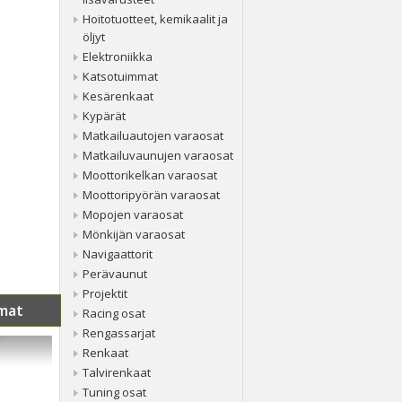
Hoitotuotteet, kemikaalit ja
öljyt
Elektroniikka
Katsotuimmat
Kesärenkaat
Kypärät
Matkailuautojen varaosat
Matkailuvaunujen varaosat
Moottorikelkan varaosat
Moottoripyörän varaosat
Mopojen varaosat
Mönkijän varaosat
Navigaattorit
Perävaunut
Projektit
mat
Racing osat
Rengassarjat
Renkaat
Talvirenkaat
Tuning osat