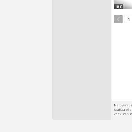
10 €
1
Nettivaraos
saattaa oll
vahvistanut