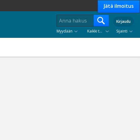
Jätä ilmoitus
Kirjaudu
Myydään
Kaikki tuoteryhmät
Sijainti