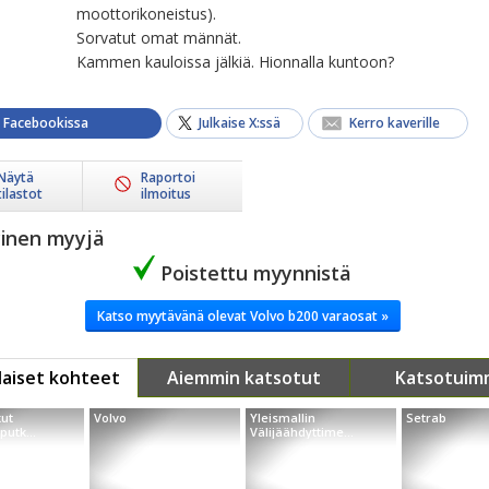
moottorikoneistus).
Sorvatut omat männät.
Kammen kauloissa jälkiä. Hionnalla kuntoon?
a Facebookissa
Julkaise X:ssä
Kerro kaverille
Näytä
Raportoi
tilastot
ilmoitus
yinen myyjä
Poistettu myynnistä
Katso myytävänä olevat Volvo b200 varaosat »
aiset kohteet
Aiemmin katsotut
Katsotuim
kut
Volvo
Yleismallin
Setrab
putk...
Välijäähdyttime...