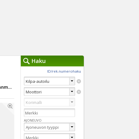
Haku
työkalut »
ID/rek.numerohaku
Käytät tällä hetkellä
jennä haut
Soini, Etelä-Pohjanmaa
Tarkkaa hakua
Vaihda Pikahakuun
AJONEUVO