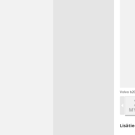
Volvo b2
Lisäti