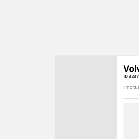
Vol
ID
3237
Ilmoitu