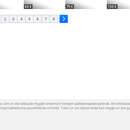
60 €
79 €
150 €
2
3
4
5
6
7
8
a.com ei ota vastuuta myyjän antamien tietojen paikkansapitävyydestä. Ilmoitetuissa
a myös tahattomia puutteita tai virheitä. Tieto on siis sitova vasta kun myyjä on sen 
.