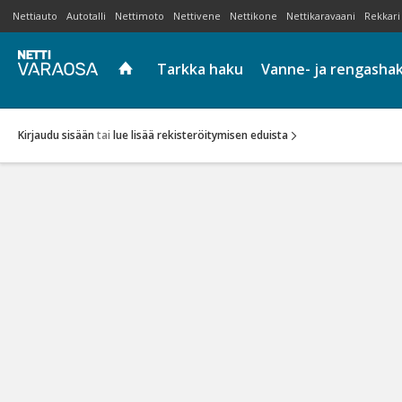
Nettiauto
Autotalli
Nettimoto
Nettivene
Nettikone
Nettikaravaani
Rekkari
Tarkka haku
Vanne- ja rengasha
Kirjaudu sisään
tai
lue lisää rekisteröitymisen eduista