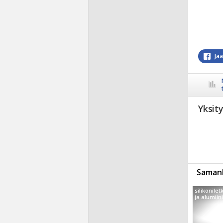
Ja
Yksit
Samanl
silikonilet
ja alumiini