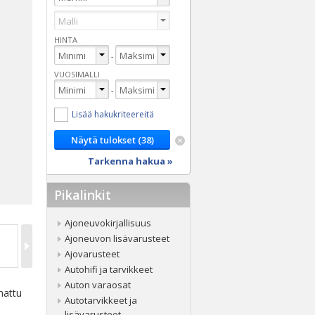
HINTA
-
VUOSIMALLI
-
Lisää hakukriteereitä
Tarkenna hakua »
Pikalinkit
Ajoneuvokirjallisuus
Ajoneuvon lisävarusteet
Ajovarusteet
Autohifi ja tarvikkeet
Auton varaosat
nattu
Autotarvikkeet ja
lisävarusteet