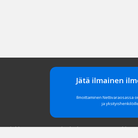
Jätä ilmainen ilm
Ilmoittaminen Nettivaraosassa 
ja yksityishenkilöill
t asiakkaat
Navigointi
Tuki
röidy
Etusivu
Unohditko 