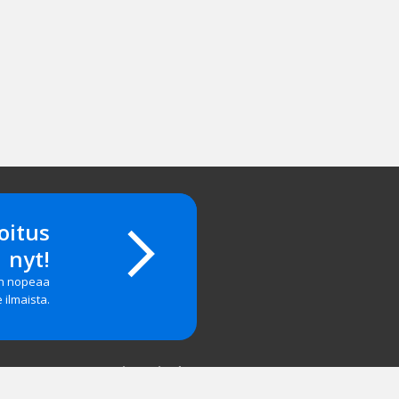
oitus
nyt!
on nopeaa
e ilmaista.
Yritystiedot
salasanan?
Yhteystiedot