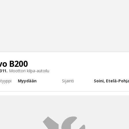
vo B200
Haku
311.
Moottori
kilpa-autoilu
Tyh
styyppi
Myydään
Sijainti