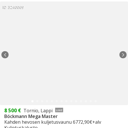
ID 3240069
8 500 €
Tornio, Lappi
LIIKE
Böckmann Mega Master
Kahden hevosen kuljetusvaunu 6772,90€+alv
Kuljetuskalusto