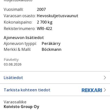
Vuosimalli:
2007
Varaosan osasto:
Hevoskuljetusvaunut
Kokonaispaino:
2 700 kg
Rekisterinumero:
WRI-422
Ajoneuvon lisätiedot
Ajoneuvon tyyppi:
Peräkärry
Merkki & Malli:
Böckmann
Päivitetty:
03.08.2026
Lisätiedot
Tarkista kohteen tiedot
Varaosaliike
Koivisto Group Oy