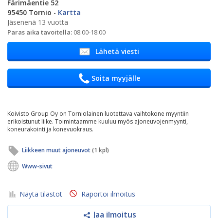
Färimäentie 52
95450 Tornio
-
Kartta
Jäsenenä 13 vuotta
Paras aika tavoitella:
08.00-18.00
Lähetä viesti
Soita myyjälle
Koivisto Group Oy on Torniolainen luotettava vaihtokone myyntiin
erikoistunut liike. Toimintaamme kuuluu myös ajoneuvojenmyynti,
koneurakointi ja konevuokraus.
Liikkeen muut ajoneuvot
(1 kpl)
Www-sivut
Näytä tilastot
Raportoi ilmoitus
Jaa ilmoitus