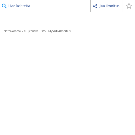
Hae kohteita
Jaa ilmoitus
Nettivaraosa
›
Kuljetuskalusto
›
Myynti-ilmoitus