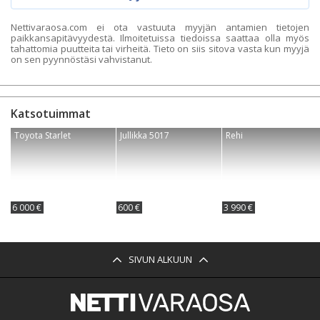
Nettivaraosa.com ei ota vastuuta myyjän antamien tietojen
paikkansapitävyydestä. Ilmoitetuissa tiedoissa saattaa olla myös
tahattomia puutteita tai virheitä. Tieto on siis sitova vasta kun myyjä
on sen pyynnöstäsi vahvistanut.
Katsotuimmat
Toyota Starlet
Jullikka 5017
Rehi
6 000 €
600 €
3 990 €
SIVUN ALKUUN