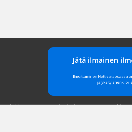
Jätä ilmainen ilm
Ilmoittaminen Nettivaraosassa 
ja yksityishenkilöill
t asiakkaat
Navigointi
Tuki
röidy
Etusivu
Unohditko 
 yrityksille
Tarkka haku
Asiakastuki
Vanne- ja rengashaku
Usein kysyt