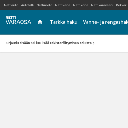
Nettiauto
Autotalli
Nettimoto
Nettivene
Nettikone
Nettikaravaani
Rekkari
Tarkka haku
Vanne- ja rengasha
Kirjaudu sisään
tai
lue lisää rekisteröitymisen eduista