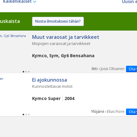
Kaikenikäiset
uskaista
Nosta ilmoituksesi tähän?
Muut varaosat ja tarvikkeet
Mopojen varaosat ja tarvikkeet
Kymco, Sym, Gy6 Bensahana
Iitti ›
Jussi Oksanen
Ota 
Ei ajokunnossa
Kunnostettavat motot
Kymco Super
2004
Ylöjärvi ›
Elias Fiore
Ota 