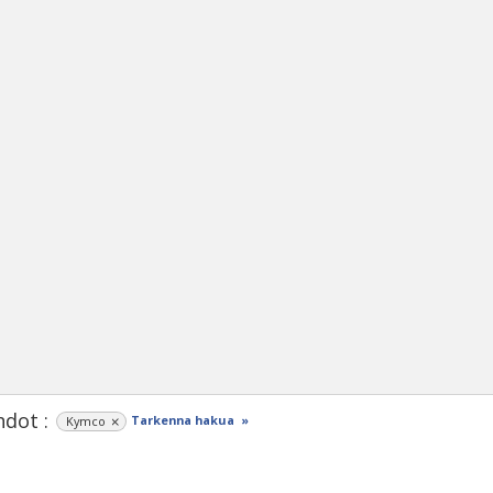
dot :
Tarkenna hakua »
Kymco