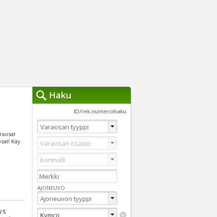
Haku
työkalut »
ID/rek.numerohaku
Käytät tällä hetkellä
jennä haut
araosat
Tarkkaa hakua
osat! Käy
Vaihda Pikahakuun
AJONEUVO
ys