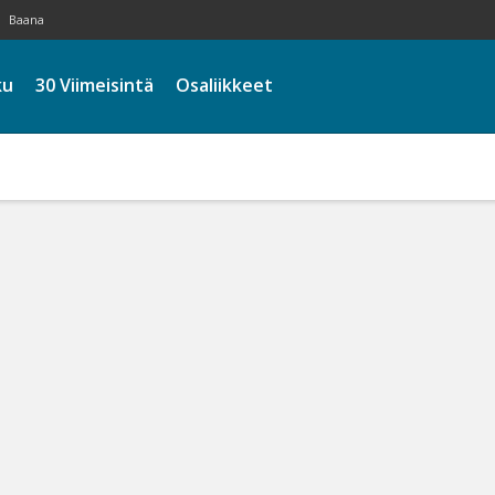
Baana
ku
30 Viimeisintä
Osaliikkeet