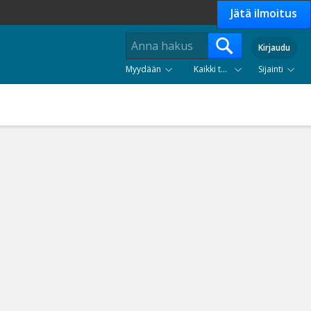
Jätä ilmoitus
Kirjaudu
Myydään
Kaikki tuoteryhmät
Sijainti