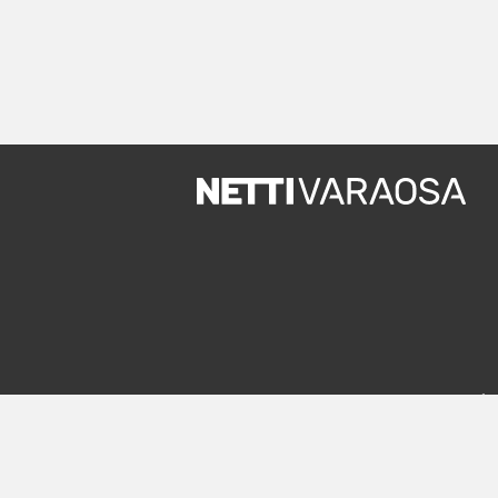
Uude
In English
Rekiste
Mobiiliversio
Palvelut
m.nettivaraosa.com