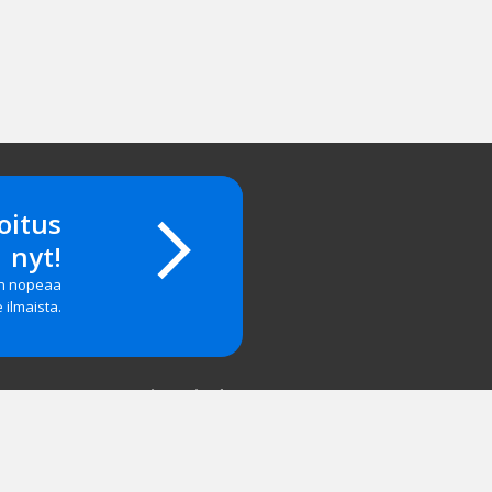
oitus
nyt!
on nopeaa
e ilmaista.
Yritystiedot
salasanan?
Yhteystiedot
 & Palaute
Hinnasto
tyä
Mainosta meillä