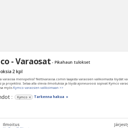
o - Varaosat
- Pikahaun tulokset
Haku
loksia
2
kpl
Tyh
ia varaosia menopeliisi? Nettivaraosa.comin laajasta varaosien valikoimasta löydät v
 ja projektiisi. Selaa alla olevia ilmoituksia ja löydä ajoneuvoosi sopivat Kymco vara
ssa myös
Kymco varaosien valikoimaan >>
dot :
Tarkenna hakua »
Kymco
Ilmoitus
Järjest