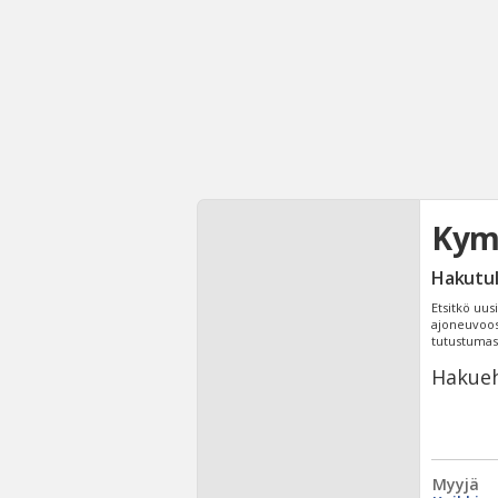
Kymc
Hakutu
Etsitkö uus
ajoneuvoosi
tutustuma
Hakueh
Myyjä