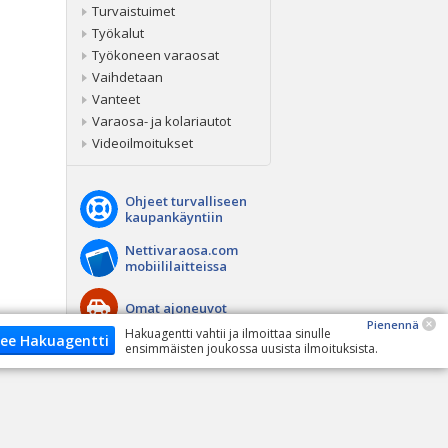
Turvaistuimet
Työkalut
Työkoneen varaosat
Vaihdetaan
Vanteet
Varaosa- ja kolariautot
Videoilmoitukset
Ohjeet turvalliseen
kaupankäyntiin
Nettivaraosa.com
mobiililaitteissa
Omat ajoneuvot
Pienennä
Hakuagentti vahtii ja ilmoittaa sinulle
ee Hakuagentti
ensimmäisten joukossa uusista ilmoituksista.