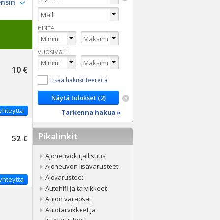
HINTA
-
VUOSIMALLI
-
10 €
Lisää hakukriteereitä
yhteyttä
Tarkenna hakua »
Pikalinkit
52 €
Ajoneuvokirjallisuus
Ajoneuvon lisävarusteet
Ajovarusteet
yhteyttä
Autohifi ja tarvikkeet
Auton varaosat
Autotarvikkeet ja
lisävarusteet