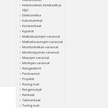
Hoitotuotteet, kemikaalit ja
öljyt
Elektroniikka
Katsotuimmat
Kesärenkaat
Kypärät
Matkailuautojen varaosat
Matkailuvaunujen varaosat
Moottorikelkan varaosat
Moottoripyörän varaosat
Mopojen varaosat
Mönkijän varaosat
Navigaattorit
Perävaunut
Projektit
Racing osat
Rengassarjat
Renkaat
Talvirenkaat
Tuning osat