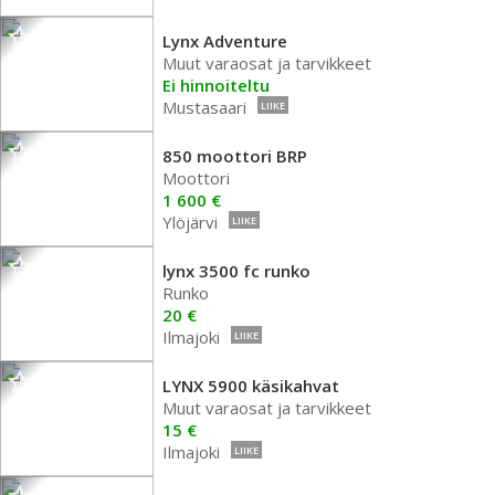
Lynx Adventure
Muut varaosat ja tarvikkeet
Ei hinnoiteltu
Mustasaari
LIIKE
850 moottori BRP
Moottori
1 600 €
Ylöjärvi
LIIKE
lynx 3500 fc runko
Runko
20 €
Ilmajoki
LIIKE
LYNX 5900 käsikahvat
Muut varaosat ja tarvikkeet
15 €
Ilmajoki
LIIKE