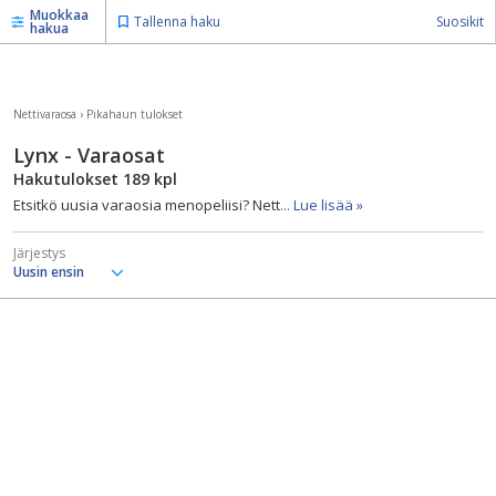
Muokkaa
Tallenna haku
Suosikit
hakua
Nettivaraosa
›
Pikahaun tulokset
Lynx - Varaosat
Hakutulokset
189
kpl
Etsitkö uusia varaosia menopeliisi? Nett
... Lue lisää »
Järjestys