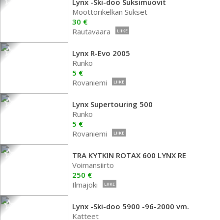
Lynx -Ski-doo Suksimuovit
Moottorikelkan Sukset
30 €
Rautavaara
LIIKE
Lynx R-Evo 2005
Runko
5 €
Rovaniemi
LIIKE
Lynx Supertouring 500
Runko
5 €
Rovaniemi
LIIKE
TRA KYTKIN ROTAX 600 LYNX RE
Voimansiirto
250 €
Ilmajoki
LIIKE
Lynx -Ski-doo 5900 -96-2000 vm.
Katteet