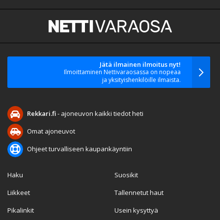
Jätä ilmainen ilmoitus nyt!
Ilmoittaminen Nettivaraosassa on nopeaa
ja yksityishenkilöille ilmaista.
Rekkari.fi
- ajoneuvon kaikki tiedot heti
Omat ajoneuvot
Ohjeet turvalliseen kaupankäyntiin
Haku
Suosikit
Liikkeet
Tallennetut haut
Pikalinkit
Usein kysyttyä