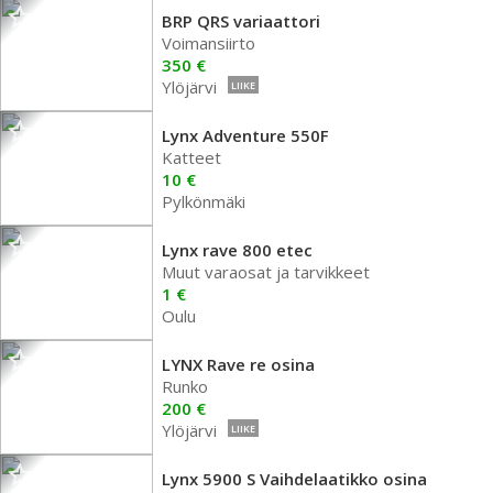
BRP QRS variaattori
Voimansiirto
350 €
Ylöjärvi
LIIKE
Lynx Adventure 550F
Katteet
10 €
Pylkönmäki
Lynx rave 800 etec
Muut varaosat ja tarvikkeet
1 €
Oulu
LYNX Rave re osina
Runko
200 €
Ylöjärvi
LIIKE
Lynx 5900 S Vaihdelaatikko osina