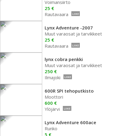
Voimansiirto
25 €
Rautavaara
LIIKE
Lynx Adventure -2007
Muut varaosat ja tarvikkeet
25 €
Rautavaara
LIIKE
lynx cobra penkki
Muut varaosat ja tarvikkeet
250 €
Ilmajoki
LIIKE
600R SPI tehoputkisto
Moottori
600 €
Ylöjärvi
LIIKE
Lynx Adventure 600ace
Runko
5 €