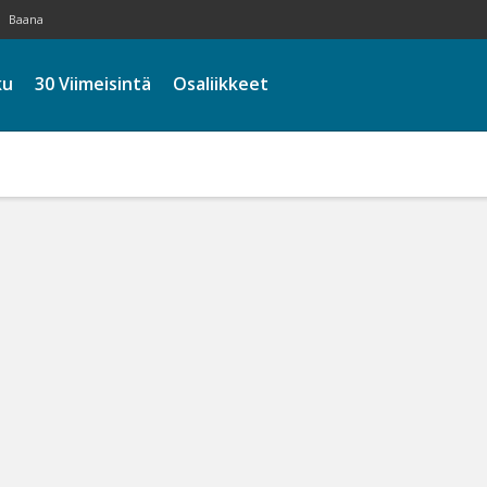
Baana
ku
30 Viimeisintä
Osaliikkeet