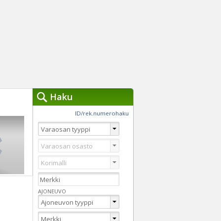
Haku
työkalut »
ID/rek.numerohaku
Käytät tällä hetkellä
jennä haut
Tarkkaa hakua
Vaihda Pikahakuun
AJONEUVO