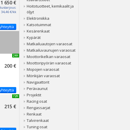
1 650 €
Hoitotuotteet, kemikaalit ja
tustarjous:
öljyt
34,46 €/kk
Elektroniikka
Katsotuimmat
yhteyttä
Kesärenkaat
Kypärät
Matkailuautojen varaosat
Matkailuvaunujen varaosat
UUSI 24H
Moottorikelkan varaosat
Moottoripyörän varaosat
200 €
Mopojen varaosat
Mönkijän varaosat
Navigaattorit
Perävaunut
yhteyttä
Projektit
UUSI 72H
Racing osat
215 €
Rengassarjat
Renkaat
Talvirenkaat
Tuning osat