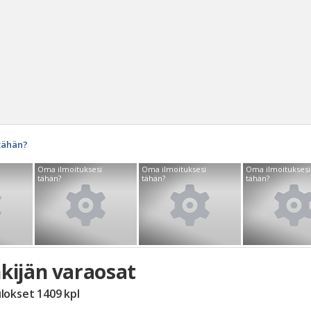
tähän?
Haku
Oma ilmoituksesi
Oma ilmoituksesi
Oma ilmoituksesi
tähän?
tähän?
tähän?
Tyh
kijän varaosat
ulokset
1409
kpl