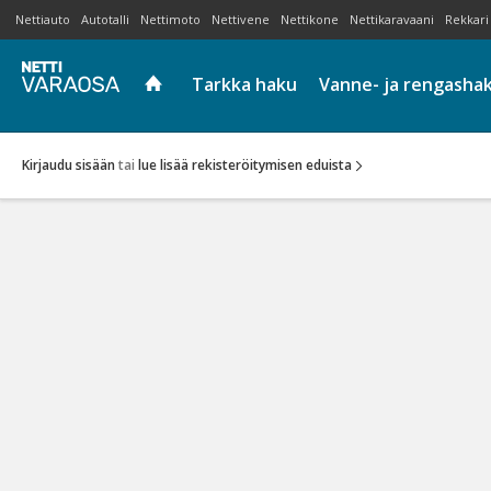
Nettiauto
Autotalli
Nettimoto
Nettivene
Nettikone
Nettikaravaani
Rekkari
Tarkka haku
Vanne- ja rengasha
Kirjaudu sisään
tai
lue lisää rekisteröitymisen eduista