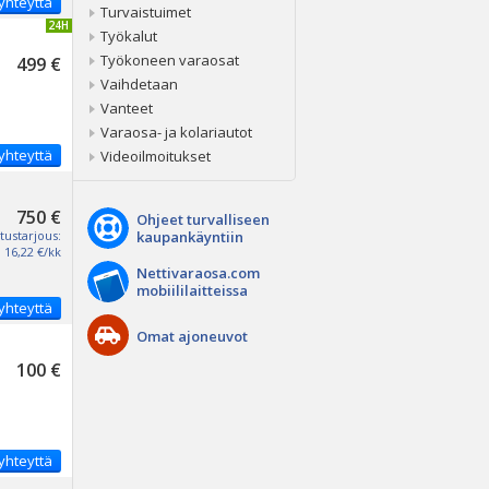
yhteyttä
Turvaistuimet
IVITETTY 24H
Työkalut
Työkoneen varaosat
499 €
Vaihdetaan
Vanteet
Varaosa- ja kolariautot
yhteyttä
Videoilmoitukset
750 €
Ohjeet turvalliseen
tustarjous:
kaupankäyntiin
16,22 €/kk
Nettivaraosa.com
mobiililaitteissa
yhteyttä
Omat ajoneuvot
100 €
yhteyttä