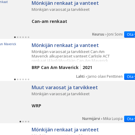
Mönkijän renkaat ja vanteet
Mönkijän varaosat ja tarvikkeet
Can-am renkaat
Keuruu ›
Joni Soini
Ota 
Mönkijän renkaat ja vanteet
Mönkijän varaosat ja tarvikkeet Can-Am
Maverick alkuperäiset vanteet Carlisle ACT
renkaat (4 kpl) Myydään Can-Am Maverick
2021 traktorimönkijästä irrotettu
BRP Can Am Maverick
2021
alkuperäinen rengassarj
Lahti ›
Jarno olavi Penttinen
Ota 
Muut varaosat ja tarvikkeet
Mönkijän varaosat ja tarvikkeet
WRP
Nurmijärvi ›
Mika Luopa
Ota 
Mönkijän renkaat ja vanteet