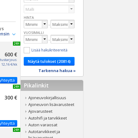
HINTA
-
ys
VUOSIMALLI
-
UUSI 24H
Lisää hakukriteereitä
600 €
tustarjous:
12,16 €/kk
Tarkenna hakua »
yhteyttä
Pikalinkit
UUSI 24H
300 €
Ajoneuvokirjallisuus
Ajoneuvon lisävarusteet
Ajovarusteet
Autohifi ja tarvikkeet
yhteyttä
Auton varaosat
UUSI 24H
Autotarvikkeet ja
lisävarusteet