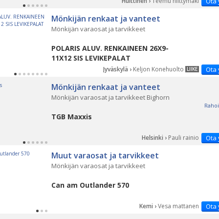
Huittinen ›
Teemu niittymäki
Ota 
PÄ
Mönkijän renkaat ja vanteet
Mönkijän varaosat ja tarvikkeet
POLARIS ALUV. RENKAINEEN 26X9-
11X12 SIS LEVIKEPALAT
Jyväskylä ›
Keljon Konehuolto
Ota 
LIIKE
Mönkijän renkaat ja vanteet
Mönkijän varaosat ja tarvikkeet Bighorn
Rahoi
TGB Maxxis
Helsinki ›
Pauli rainio
Ota 
Muut varaosat ja tarvikkeet
Mönkijän varaosat ja tarvikkeet
Can am Outlander 570
Kemi ›
Vesa mattanen
Ota 