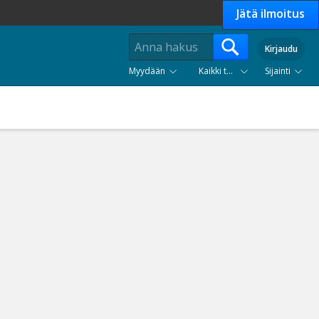
Jätä ilmoitus
Kirjaudu
Myydään
Kaikki tuoteryhmät
Sijainti