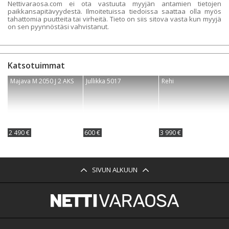
Nettivaraosa.com ei ota vastuuta myyjän antamien tietojen
paikkansapitävyydestä. Ilmoitetuissa tiedoissa saattaa olla myös
tahattomia puutteita tai virheitä. Tieto on siis sitova vasta kun myyjä
on sen pyynnöstäsi vahvistanut.
Katsotuimmat
Majava M 2050 J 2 AKS
Jullikka 5017
Rehi
2 490 €
600 €
3 990 €
SIVUN ALKUUN