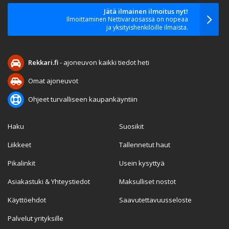
Jätä ilmainen ilmoitus nyt!
Ilmoittaminen Nettivaraosassa on nopeaa
ja yksityishenkilöille ilmaista.
Rekkari.fi
- ajoneuvon kaikki tiedot heti
Omat ajoneuvot
Ohjeet turvalliseen kaupankäyntiin
Haku
Suosikit
Liikkeet
Tallennetut haut
Pikalinkit
Usein kysyttyä
Asiakastuki & Yhteystiedot
Maksulliset nostot
Käyttöehdot
Saavutettavuusseloste
Palvelut yrityksille