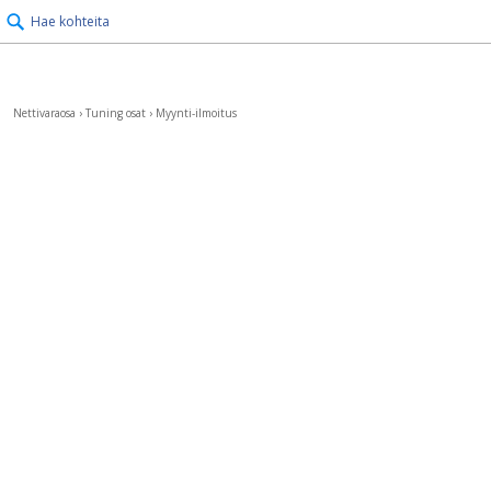
Hae kohteita
Nettivaraosa
›
Tuning osat
›
Myynti-ilmoitus