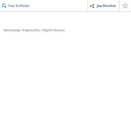
Hae kohteita
Jaa ilmoitus
Nettivaraosa
›
Kilpa-autoilu
›
Myynti-ilmoitus