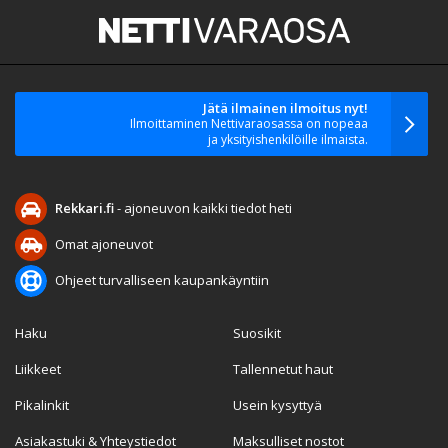
Jätä ilmainen ilmoitus nyt!
Ilmoittaminen Nettivaraosassa on nopeaa
ja yksityishenkilöille ilmaista.
Rekkari.fi
- ajoneuvon kaikki tiedot heti
Omat ajoneuvot
Ohjeet turvalliseen kaupankäyntiin
Haku
Suosikit
Liikkeet
Tallennetut haut
Pikalinkit
Usein kysyttyä
Asiakastuki & Yhteystiedot
Maksulliset nostot