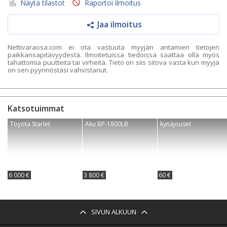
Näytä tilastot
Raportoi ilmoitus
Jaa ilmoitus
Nettivaraosa.com ei ota vastuuta myyjän antamien tietojen
paikkansapitävyydestä. Ilmoitetuissa tiedoissa saattaa olla myös
tahattomia puutteita tai virheitä. Tieto on siis sitova vasta kun myyjä
on sen pyynnöstäsi vahvistanut.
Katsotuimmat
Toyota Starlet
Aku BP-1800LB
kynäjouset
6 000 €
3 800 €
60 €
SIVUN ALKUUN