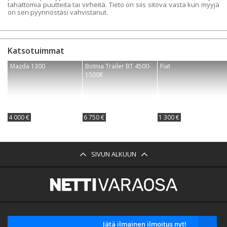
tahattomia puutteita tai virheitä. Tieto on siis sitova vasta kun myyjä
on sen pyynnöstäsi vahvistanut.
Katsotuimmat
Mazda 1300
Botnia Trailer BT 4500-
Fiat
1500R
4 000 €
6 750 €
1 300 €
SIVUN ALKUUN
Jätä ilmainen ilmoitus nyt!