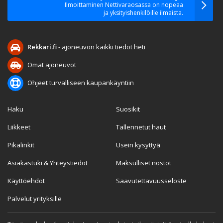
Ilmoittaminen Nettivaraosassa on nopeaa
ja yksityishenkilöille ilmaista.
Rekkari.fi
- ajoneuvon kaikki tiedot heti
Omat ajoneuvot
Ohjeet turvalliseen kaupankäyntiin
Haku
Suosikit
Liikkeet
Tallennetut haut
Pikalinkit
Usein kysyttyä
Asiakastuki & Yhteystiedot
Maksulliset nostot
Käyttöehdot
Saavutettavuusseloste
Palvelut yrityksille