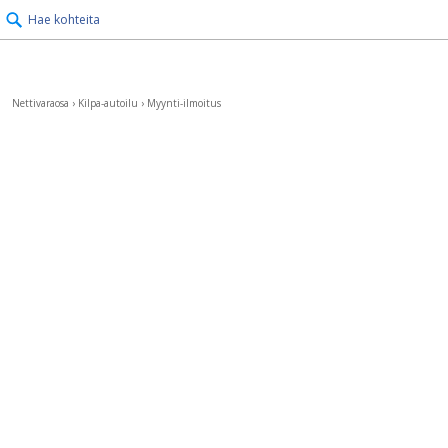
Hae kohteita
Nettivaraosa
›
Kilpa-autoilu
›
Myynti-ilmoitus