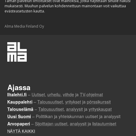
Tämän palvelun ilmoitukset ovat mainoksia, jotka näytetään sinulle hakusi
mukaisesti. Muuhun palvelun kohdennettuun mainontaan voit vaikuttaa
evästeasetusten kautta.
Alma Media Finland Oy