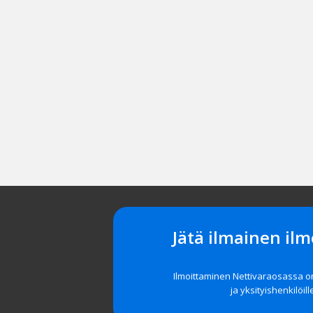
Jätä ilmainen ilm
Ilmoittaminen Nettivaraosassa 
ja yksityishenkilöill