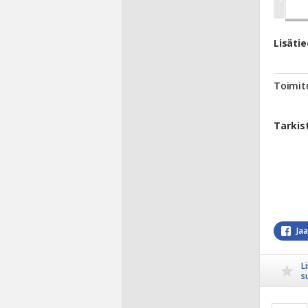
Lisäti
Toimit
Tarkis
Ja
L
s