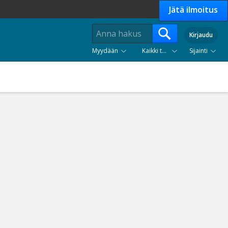
Jätä ilmoitus
Kirjaudu
Myydään
Kaikki tuoteryhmät
Sijainti