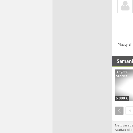
Yksityis
Samanl
Toyota
Starlet
6 000 €
1
Nettivaraos
saattaa oll