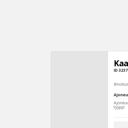
Kaa
ID
3237
Ilmoitu
Ajoneu
Ajoneu
tyyppi