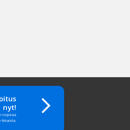
oitus
nyt!
on nopeaa
e ilmaista.