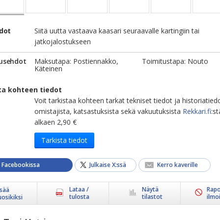
edot
Siitä uutta vastaava kaasari seuraavalle kartingiin tai
jatkojalostukseen
usehdot
Maksutapa: Postiennakko,
Toimitustapa: Nouto
Käteinen
ta kohteen tiedot
Voit tarkistaa kohteen tarkat tekniset tiedot ja historiatied
omistajista, katsastuksista sekä vakuutuksista
Rekkari.fi
:st
alkaen 2,90 €
Tarkista tiedot
a Facebookissa
Julkaise X:ssä
Kerro kaverille
Lataa /
Näytä
Rapo
isää
tulosta
tilastot
ilmo
uosikiksi