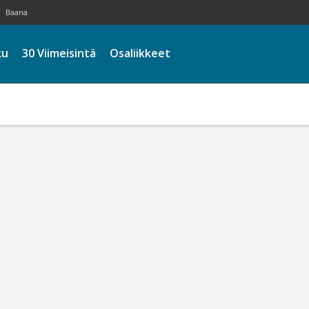
Baana
ku
30 Viimeisintä
Osaliikkeet