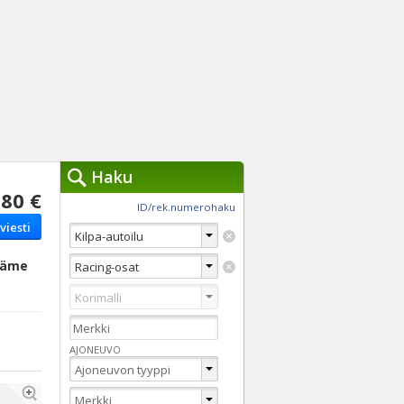
Haku
80 €
työkalut »
ID/rek.numerohaku
viesti
Käytät tällä hetkellä
jennä haut
Tarkkaa hakua
-Häme
Vaihda Pikahakuun
AJONEUVO