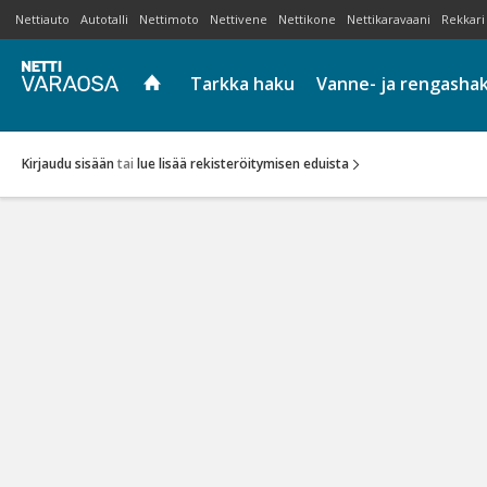
Nettiauto
Autotalli
Nettimoto
Nettivene
Nettikone
Nettikaravaani
Rekkari
Tarkka haku
Vanne- ja rengasha
Kirjaudu sisään
tai
lue lisää rekisteröitymisen eduista