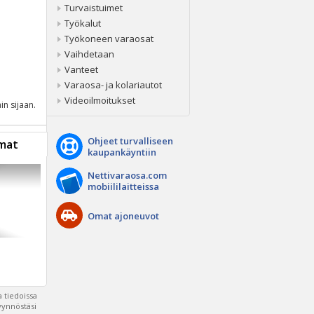
Turvaistuimet
Työkalut
Työkoneen varaosat
Vaihdetaan
Vanteet
Varaosa- ja kolariautot
Videoilmoitukset
in sijaan.
Ohjeet turvalliseen
mat
kaupankäyntiin
Nettivaraosa.com
mobiililaitteissa
Omat ajoneuvot
 tiedoissa
pyynnöstäsi