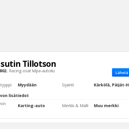
sutin
Tillotson
Haku
802.
Racing-osat
kilpa-autoilu
Lähetä 
Tyh
styyppi
Myydään
Sijainti
Kärkölä, Päijät
von lisätiedot
von
Karting-auto
Merkki & Malli
Muu merkki