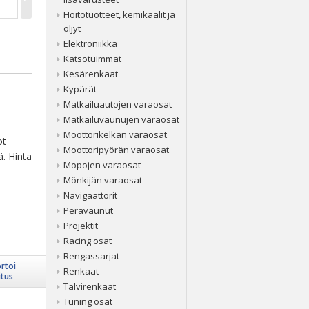
Hoitotuotteet, kemikaalit ja
öljyt
Elektroniikka
Katsotuimmat
Kesärenkaat
Kypärät
Matkailuautojen varaosat
Matkailuvaunujen varaosat
Moottorikelkan varaosat
ot
Moottoripyörän varaosat
ä. Hinta
Mopojen varaosat
Mönkijän varaosat
Navigaattorit
Perävaunut
Projektit
Racing osat
Rengassarjat
rtoi
Renkaat
itus
Talvirenkaat
Tuning osat