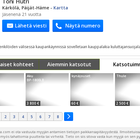
Toni Hutri
Kärkölä, Päijät-Häme
-
Kartta
Jäsenenä 21 vuotta
Lähetä viesti
Näytä numero
henkilöiden välisessä kaupankäynnissä sovelletaan kauppalakia kuluttajansuojala
aiset kohteet
Aiemmin katsotut
Katsotuim
Aku
kynäjouset
Thule
BP-1800LB
3 800 €
60 €
2 500 €
2
3
4
5
6
7
8
a.com ei ota vastuuta myyjän antamien tietojen paikkansapitävyydestä. Ilmoitetuissa
a myös tahattomia puutteita tai virheitä. Tieto on siis sitova vasta kun myyjä on sen 