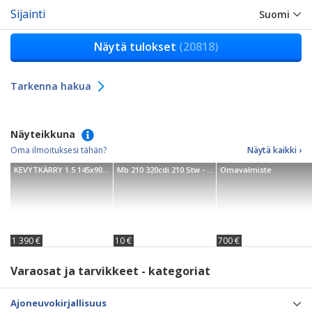
Sijainti
Suomi
Näytä tulokset
(20818)
Tarkenna hakua
Näyteikkuna
Oma ilmoituksesi tähän?
Näytä kaikki ›
KEVYTKÄRRY 1.5 145x90x40cm
Mb 210 320cdi 210 Stw - 00
Omavalmiste
1 390 €
10 €
700 €
Varaosat ja tarvikkeet - kategoriat
Ajoneuvokirjallisuus