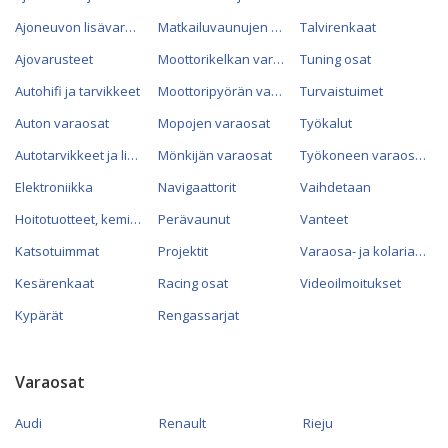
Ajoneuvon lisävarusteet
Matkailuvaunujen varaosat
Talvirenkaat
Ajovarusteet
Moottorikelkan varaosat
Tuning osat
Autohifi ja tarvikkeet
Moottoripyörän varaosat
Turvaistuimet
Auton varaosat
Mopojen varaosat
Työkalut
Autotarvikkeet ja lisävarusteet
Mönkijän varaosat
Työkoneen varaosat
Elektroniikka
Navigaattorit
Vaihdetaan
Hoitotuotteet, kemikaalit ja öljyt
Perävaunut
Vanteet
Katsotuimmat
Projektit
Varaosa- ja kolariautot
Kesärenkaat
Racing osat
Videoilmoitukset
Kypärät
Rengassarjat
Varaosat
Audi
Renault
Rieju