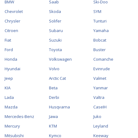
BMW
Saab
Ski-Doo
Chevrolet
Skoda
SYM
Chrysler
Solifer
Tunturi
Citroen
Subaru
Yamaha
Fiat
Suzuki
Bobcat
Ford
Toyota
Buster
Honda
Volkswagen
Comanche
Hyundai
Volvo
Evinrude
Jeep
Arctic Cat
Valmet
KIA
Beta
Yanmar
Lada
Derbi
Valtra
Mazda
Husqvarna
CaseIH
Mercedes-Benz
Jawa
Juko
Mercury
KTM
Leyland
Mitsubishi
Kymco
Keeway