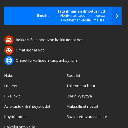
Jätä ilmainen ilmoitus nyt!
Ilmoittaminen Nettivaraosassa on nopeaa
ja yksityishenkilöille ilmaista.
Rekkari.fi
- ajoneuvon kaikki tiedot heti
Omat ajoneuvot
Ohjeet turvalliseen kaupankäyntiin
Haku
Suosikit
Liikkeet
Tallennetut haut
Pikalinkit
Usein kysyttyä
Asiakastuki & Yhteystiedot
Maksulliset nostot
Käyttöehdot
Saavutettavuusseloste
Palvelut yrityksille