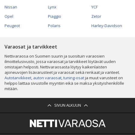
Nissan
Lynx
YCF
Opel
Piaggio
Zetor
Peugeot
Polaris
Harley-Davidson
Varaosat ja tarvikkeet
Nettivaraosa on Suomen suurin ja suosituin varaosien
ilmoittelusivusto, jossa varaosat ja tarvikkeet löytävät uuden
omistajan helposti. Nettivaraosasta löytyy kaikenlaisten
ajoneuvojen lisävarusteet ja varaosat sekä renkaat ja vanteet.
Autotarvikkeet
,
auton varaosat
,
tuning-osat
ja muut varusteet on
helppo laittaa sivustolle myyntiin eikä se maksa yksityishenkilölle
mitään.
SIVUN ALKUUN