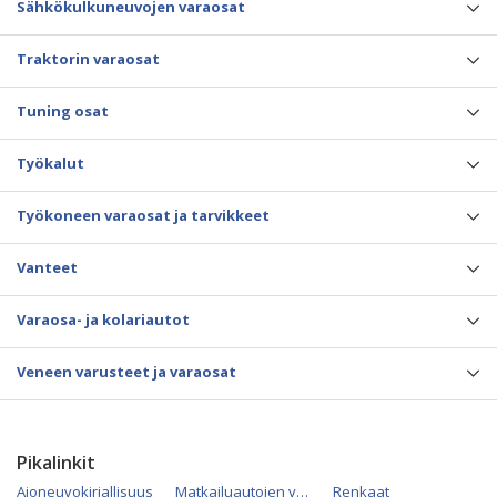
Sähkökulkuneuvojen varaosat
Traktorin varaosat
Tuning osat
Työkalut
Työkoneen varaosat ja tarvikkeet
Vanteet
Varaosa- ja kolariautot
Veneen varusteet ja varaosat
Pikalinkit
Ajoneuvokirjallisuus
Matkailuautojen varaosat
Renkaat