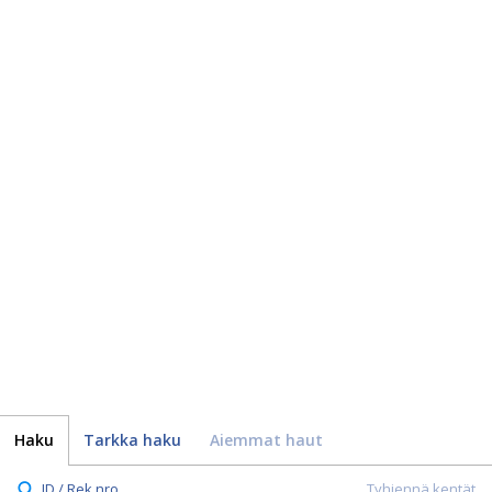
Haku
Tarkka haku
Aiemmat haut
ID / Rek.nro.
Tyhjennä kentät