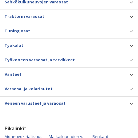
Sähkökulkuneuvojen varaosat
Traktorin varaosat
Tuning osat
Työkalut
Työkoneen varaosat ja tarvikkeet
Vanteet
Varaosa- ja kolariautot
Veneen varusteet ja varaosat
Pikalinkit
Ajoneuvokirjallisuus
Matkailuautojen varaosat
Renkaat