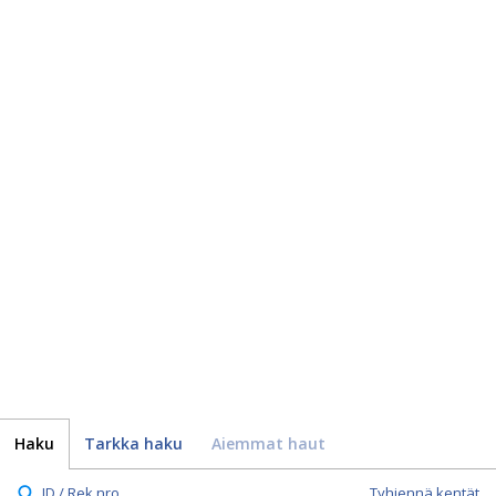
Haku
Tarkka haku
Aiemmat haut
ID / Rek.nro.
Tyhjennä kentät