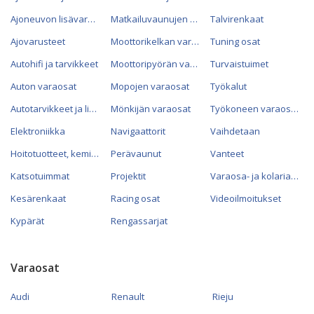
Ajoneuvon lisävarusteet
Matkailuvaunujen varaosat
Talvirenkaat
Ajovarusteet
Moottorikelkan varaosat
Tuning osat
Autohifi ja tarvikkeet
Moottoripyörän varaosat
Turvaistuimet
Auton varaosat
Mopojen varaosat
Työkalut
Autotarvikkeet ja lisävarusteet
Mönkijän varaosat
Työkoneen varaosat
Elektroniikka
Navigaattorit
Vaihdetaan
Hoitotuotteet, kemikaalit ja öljyt
Perävaunut
Vanteet
Katsotuimmat
Projektit
Varaosa- ja kolariautot
Kesärenkaat
Racing osat
Videoilmoitukset
Kypärät
Rengassarjat
Varaosat
Audi
Renault
Rieju