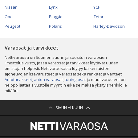
Nissan
Lynx
YCF
Opel
Piaggio
Zetor
Peugeot
Polaris
Harley-Davidson
Varaosat ja tarvikkeet
Nettivaraosa on Suomen suurin ja suosituin varaosien
ilmoittelusivusto, jossa varaosat ja tarvikkeet löytävät uuden
omistajan helposti. Nettivaraosasta löytyy kaikenlaisten
ajoneuvojen lisävarusteet ja varaosat sekä renkaat ja vanteet.
Autotarvikkeet
,
auton varaosat
,
tuning-osat
ja muut varusteet on
helppo laittaa sivustolle myyntiin eikä se maksa yksityishenkilölle
mitään.
SIVUN ALKUUN