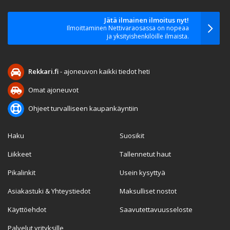
Jätä ilmainen ilmoitus nyt!
Ilmoittaminen Nettivaraosassa on nopeaa
ja yksityishenkilöille ilmaista.
Rekkari.fi
- ajoneuvon kaikki tiedot heti
Omat ajoneuvot
Ohjeet turvalliseen kaupankäyntiin
Haku
Suosikit
Liikkeet
Tallennetut haut
Pikalinkit
Usein kysyttyä
Asiakastuki & Yhteystiedot
Maksulliset nostot
Käyttöehdot
Saavutettavuusseloste
Palvelut yrityksille