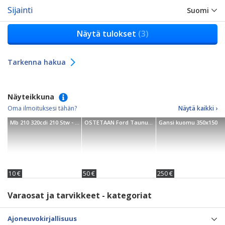
Sijainti
Suomi
Näytä tulokset
(3)
Tarkenna hakua
Näyteikkuna
Oma ilmoituksesi tähän?
Näytä kaikki ›
Mb 210 320cdi 210 Stw - 00
OSTETAAN Ford Taunuksen
Gansi kuomu 350x150
10 €
50 €
250 €
Varaosat ja tarvikkeet - kategoriat
Ajoneuvokirjallisuus