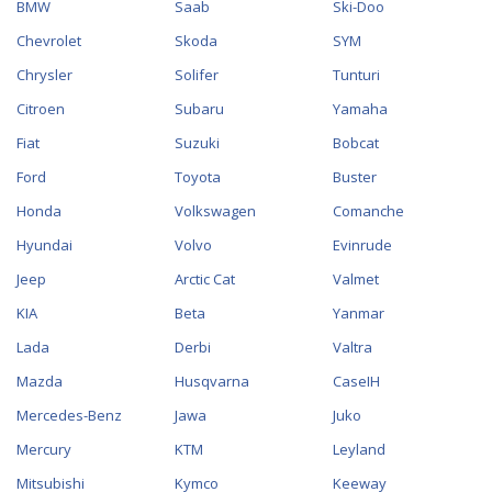
BMW
Saab
Ski-Doo
Chevrolet
Skoda
SYM
Chrysler
Solifer
Tunturi
Citroen
Subaru
Yamaha
Fiat
Suzuki
Bobcat
Ford
Toyota
Buster
Honda
Volkswagen
Comanche
Hyundai
Volvo
Evinrude
Jeep
Arctic Cat
Valmet
KIA
Beta
Yanmar
Lada
Derbi
Valtra
Mazda
Husqvarna
CaseIH
Mercedes-Benz
Jawa
Juko
Mercury
KTM
Leyland
Mitsubishi
Kymco
Keeway